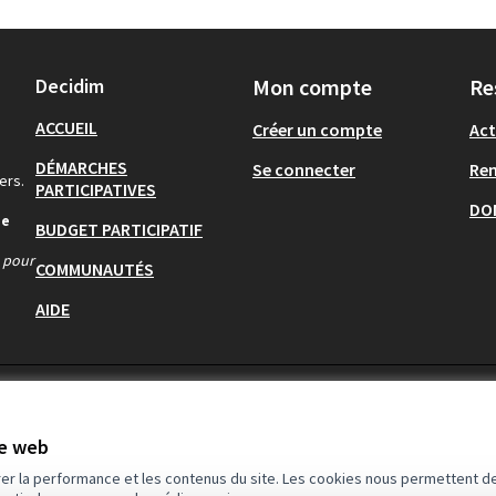
Decidim
Mon compte
Re
ACCUEIL
Créer un compte
Act
DÉMARCHES
Se connecter
Re
ers.
PARTICIPATIVES
DO
de
BUDGET PARTICIPATIF
s pour
COMMUNAUTÉS
AIDE
te web
rer la performance et les contenus du site. Les cookies nous permettent de