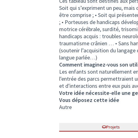
Ces tableau sont destinés aux per
Soit qui s’expriment un peu, mais 
être comprise ; • Soit qui présent
; • Porteuses de handicaps dévelop
motrice cérébrale, surdité, triso
handicaps acquis : troubles neurol
traumatisme crânien … • Sans hand
(soutenir l’acquisition du langage
langue parlée…)
Comment imaginez-vous son utili
Les enfants sont naturellement en
l'entrée des parcs permettraient 
et d'interactions entre eux puis a
Votre idée nécessite-elle une ges
Vous déposez cette idée
Autre
Projets