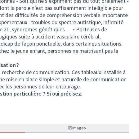
sonnes • Soit qui ne s’expriment pas du tout oralement •
dont la parole n’est pas suffisamment intelligible pour
ent des difficultés de compréhension verbale importante
pementaux : troubles du spectre autistique, infirmité
mie 21, syndromes génétiques … • Porteuses de
ogiques suite à accident vasculaire cérébral,
icap de façon ponctuelle, dans certaines situations.
 chez le jeune enfant, personnes ne maitrisant pas la
sation ?
 recherche de communication. Ces tableaux installés à
une mise en place simple et naturelle de communication
vec les personnes de leur entourage.
tion particulière ? Si oui précisez.
Images