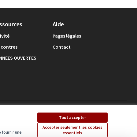
ssources
Aide
ivité
Pages légales
ncontres
Contact
NNÉES OUVERTES
Ecrivons Angers sur X
Ecrivons Angers sur
Tout accepter
(Lien externe)
(Lien externe)
Accepter seulement les cookies
 fournir une
essentiels