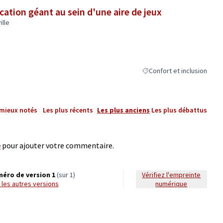
ation géant au sein d'une aire de jeux
ille
Confort et inclusion
Filtrer les résultats de la c
 mieux notés
Les plus récents
Les plus anciens
Les plus débattus
e
pour ajouter votre commentaire.
éro de version 1
(sur 1)
Vérifiez l'empreinte
ir les autres versions
numérique