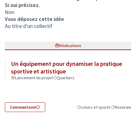
Si oui précisez.
Non
Vous déposez cette idée
Au titre d'un collectif
Réalisations
Un équipement pour dynamiser la pratique
sportive et artistique
Lancement du projet
Quartiers
Commentaire
Loisirs et sports
Roseraie
Filtrer les résultats de la catégor
Filtrer les rés