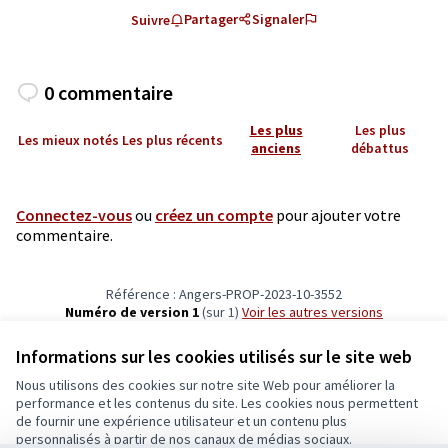
Partager
Signaler
Suivre
0 commentaire
Les plus
Les plus
Les mieux notés
Les plus récents
anciens
débattus
Connectez-vous
ou
créez un compte
pour ajouter votre
commentaire.
Référence : Angers-PROP-2023-10-3552
Numéro de version 1
(sur 1)
voir les autres versions
Vérifiez l'empreinte numérique
Informations sur les cookies utilisés sur le site web
Nous utilisons des cookies sur notre site Web pour améliorer la
Conditions d'utilisation
performance et les contenus du site. Les cookies nous permettent
Paramètres des cookies
de fournir une expérience utilisateur et un contenu plus
Ecrivons Angers sur X
Ecrivons Angers sur Facebook
personnalisés à partir de nos canaux de médias sociaux.