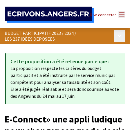
Panneau de gestion des cookies
Menu
Se connecter
BUDGET PARTICIPATIF 2023 / 2024
/
Menu p
LES 237 IDÉES DÉPOSÉES
Cette proposition a été retenue parce que :
La proposition respecte les critères du budget
participatif et a été instruite par le service municipal
compétent pour analyser sa faisabilité et son coût.
Elle a été jugée réalisable et sera donc soumise au vote
des Angevins du 24 mai au 17 juin.
E-Connect» une appli ludique