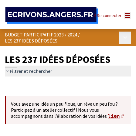
Panneau de gestion des cookies
Menu
Se connecter
BUDGET PARTICIPATIF 2023 / 2024
/
Menu p
LES 237 IDÉES DÉPOSÉES
LES 237 IDÉES DÉPOSÉES
Filtrer et rechercher
Vous avez une idée un peu floue, un rêve un peu fou ?
Participez à un atelier collectif ! Nous vous
accompagnons dans l’élaboration de vos idées
lien
(S'ou