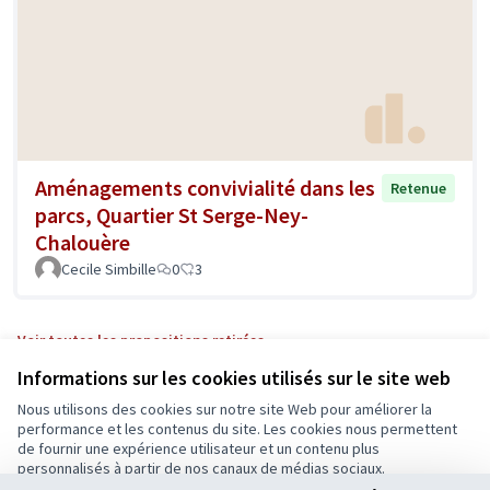
Aménagements convivialité dans les
Retenue
parcs, Quartier St Serge-Ney-
Chalouère
Cecile Simbille
0
3
Voir toutes les propositions retirées
Informations sur les cookies utilisés sur le site web
Nous utilisons des cookies sur notre site Web pour améliorer la
Conditions d'utilisation
performance et les contenus du site. Les cookies nous permettent
Paramètres des cookies
de fournir une expérience utilisateur et un contenu plus
Ecrivons Angers sur X
Ecrivons Angers sur Facebook
personnalisés à partir de nos canaux de médias sociaux.
(Lien externe)
(Lien externe)