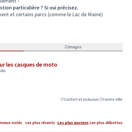
aiement ?
tion particulière ? Si oui précisez.
ent et certains parcs (comme le Lac de Maine)
Images
our les casques de moto
ille
Confort et inclusion
Centre Ville
Filtrer les résultats de la catégorie : Conf
Filtrer les résultat
 mieux notés
Les plus récents
Les plus anciens
Les plus débattus