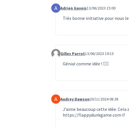
Adrien Gavois
13/06/2023 15:00
Commentaire 6563
Très bonne initiative pour nous le
Gilles Parrot
13/06/2023 19:15
Commentaire 6564
Génial comme idée ! 👍🏼
Audrey Dawson
20/11/2024 08:38
Commentaire 7130
J’aime beaucoup cette idée. Cela a
https://flappydunkgame.com
(Li