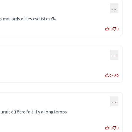
…
s motards et les cyclistes 🥳
0
0
…
0
0
…
urait dû être fait il y a longtemps
en externe)
0
0