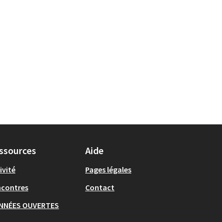
ssources
Aide
ivité
Pages légales
ncontres
Contact
NNÉES OUVERTES