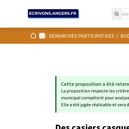
Panneau de gestion des cookies
Accueil
Menu principal
/
DÉMARCHES PARTICIPATIVES
/
BUD
Cette proposition a été reten
La proposition respecte les critères
municipal compétent pour analyser 
Elle a été jugée réalisable et sera
Des casiers casqu