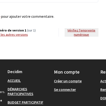
e
pour ajouter votre commentaire.
éro de version 1
(sur 1)
Vérifiez l'empreinte
ir les autres versions
numérique
Decidim
Mon compte
Re
ACCUEIL
Créer un compte
Act
DÉMARCHES
Se connecter
Re
ers.
PARTICIPATIVES
DO
de
BUDGET PARTICIPATIF