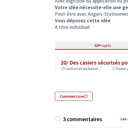
Avec digicode ou application ou p
Votre idée nécessite-elle une ges
Peut-être avec Angers-Stationnem
Vous déposez cette idée
A titre individuel
Projets
20/ Des casiers sécurisés p
Confort et inclusion
Toute v
Commentaire
3 commentaires
Les