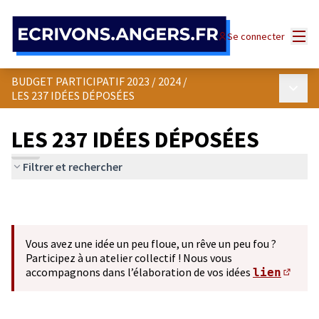
Panneau de gestion des cookies
Menu
Se connecter
BUDGET PARTICIPATIF 2023 / 2024
/
Menu p
LES 237 IDÉES DÉPOSÉES
LES 237 IDÉES DÉPOSÉES
Filtrer et rechercher
Vous avez une idée un peu floue, un rêve un peu fou ?
Participez à un atelier collectif ! Nous vous
accompagnons dans l’élaboration de vos idées
lien
(S'ou