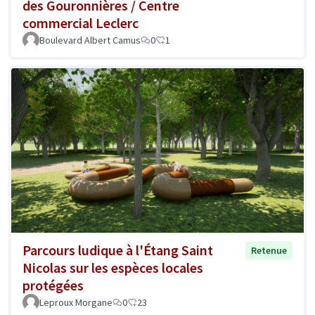
des Gouronnières / Centre
commercial Leclerc
Boulevard Albert Camus
0
1
Parcours ludique à l'Étang Saint
Retenue
Nicolas sur les espèces locales
protégées
Leproux Morgane
0
23