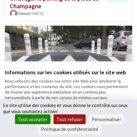
Champagne
Chimier
0
1
Informations sur les cookies utilisés sur le site web
Nous utilisons des cookies sur notre site Web pour améliorer la
performance et les contenus du site. Les cookies nous permettent
de fournir une expérience utilisateur et un contenu plus
Des ralentisseurs pour la rue des
Retenue
personnalisés à partir de nos canaux de médias sociaux.
Ponts de Cé
Ce site utilise des cookies et vous donne le contrôle sur ceux
Tout accepter
Bourse
0
2
que vous souhaitez activer
Accepter seulement les cookies essentiels
Tout accepter
Tout refuser
Personnaliser
Paramètres
Politique de confidentialité