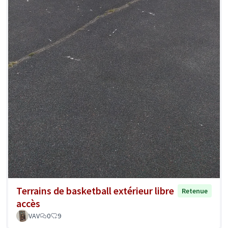
Terrains de basketball extérieur libre
Retenue
accès
VAV
0
9