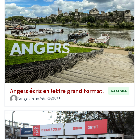
Angers écris en lettre grand format.
Retenue
l'Angevin_média
0
5