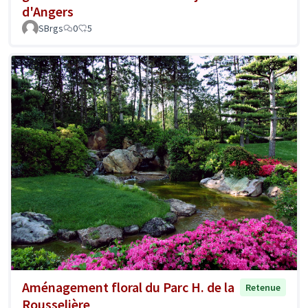
d'Angers
SBrgs
0
5
Aménagement floral du Parc H. de la
Retenue
Rousselière