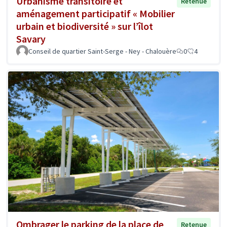
Urbanisme transitoire et
Retenue
aménagement participatif « Mobilier
urbain et biodiversité » sur l’îlot
Savary
Conseil de quartier Saint-Serge - Ney - Chalouère
0
4
Ombrager le parking de la place de
Retenue