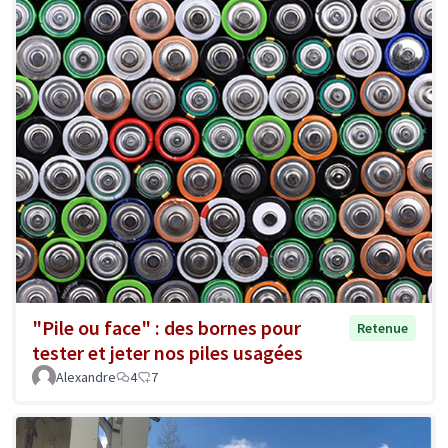
"Pile ou face" : des bornes pour
Retenue
tester et jeter nos piles usagées
Alexandre
4
7