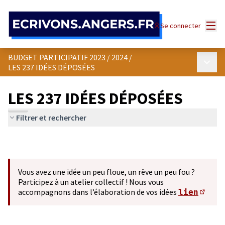
Panneau de gestion des cookies
Menu
Se connecter
BUDGET PARTICIPATIF 2023 / 2024
/
Menu p
LES 237 IDÉES DÉPOSÉES
LES 237 IDÉES DÉPOSÉES
Filtrer et rechercher
Vous avez une idée un peu floue, un rêve un peu fou ?
Participez à un atelier collectif ! Nous vous
accompagnons dans l’élaboration de vos idées
lien
(S'ou