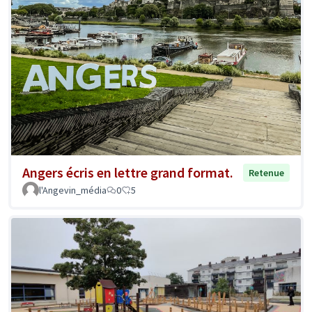
Angers écris en lettre grand format.
Retenue
l'Angevin_média
0
5