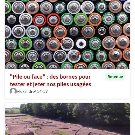
"Pile ou face" : des bornes pour
Retenue
tester et jeter nos piles usagées
Alexandre
4
7