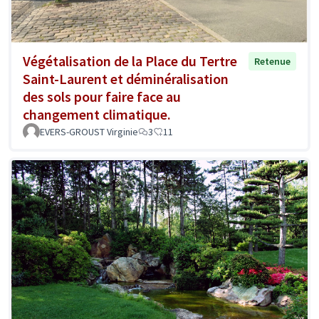
Végétalisation de la Place du Tertre
Retenue
Saint-Laurent et déminéralisation
des sols pour faire face au
changement climatique.
EVERS-GROUST Virginie
3
11