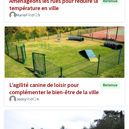
Aménageons les rues pour réduire la
Retenue
température en ville
MarieF
0
9
L’agilité canine de loisir pour
Retenue
complémenter le bien-être de la ville
Jenny
0
4