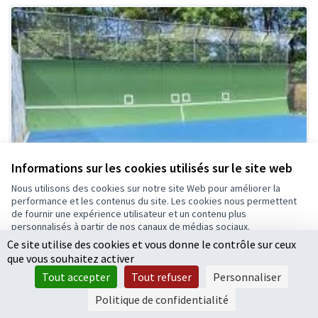
Informations sur les cookies utilisés sur le site web
Nous utilisons des cookies sur notre site Web pour améliorer la
On (re) fait le mur !
Retenue
performance et les contenus du site. Les cookies nous permettent
de fournir une expérience utilisateur et un contenu plus
NathActiv
0
1
personnalisés à partir de nos canaux de médias sociaux.
Ce site utilise des cookies et vous donne le contrôle sur ceux
Tout accepter
que vous souhaitez activer
Accepter seulement les cookies essentiels
Tout accepter
Tout refuser
Personnaliser
Paramètres
Politique de confidentialité