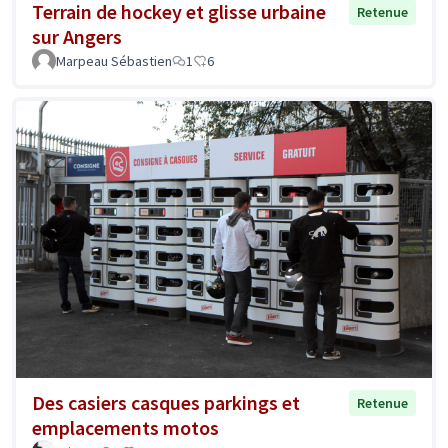
Terrain de hockey et glisse urbaine
Retenue
sur Angers
Marpeau Sébastien
1
6
Des casiers casques parkings et
Retenue
emplacements motos