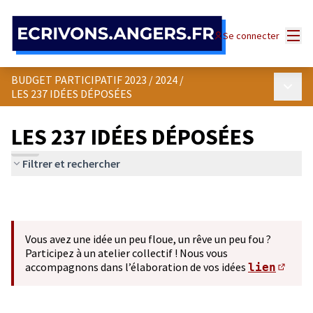
Panneau de gestion des cookies
Menu
Se connecter
BUDGET PARTICIPATIF 2023 / 2024
/
Menu p
LES 237 IDÉES DÉPOSÉES
LES 237 IDÉES DÉPOSÉES
Filtrer et rechercher
Vous avez une idée un peu floue, un rêve un peu fou ?
Participez à un atelier collectif ! Nous vous
accompagnons dans l’élaboration de vos idées
lien
(S'ou