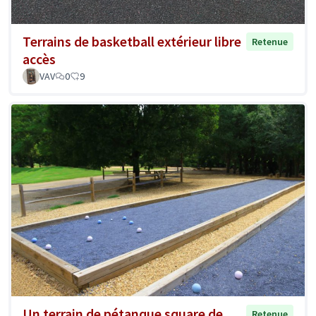
Terrains de basketball extérieur libre
Retenue
accès
VAV
0
9
Un terrain de pétanque square de
Retenue