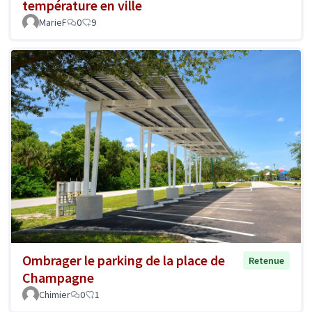
température en ville
MarieF
0
9
Ombrager le parking de la place de
Retenue
Champagne
Chimier
0
1