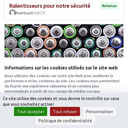
Ralentisseurs pour notre sécurité
Retenue
Raimbault
2
7
Informations sur les cookies utilisés sur le site web
Nous utilisons des cookies sur notre site Web pour améliorer la
performance et les contenus du site. Les cookies nous permettent
de fournir une expérience utilisateur et un contenu plus
personnalisés à partir de nos canaux de médias sociaux.
Ce site utilise des cookies et vous donne le contrôle sur ceux
Tout accepter
que vous souhaitez activer
Accepter seulement les cookies essentiels
Tout accepter
Tout refuser
Personnaliser
Paramètres
"Pile ou face" : des bornes pour
Retenue
Politique de confidentialité
tester et jeter nos piles usagées