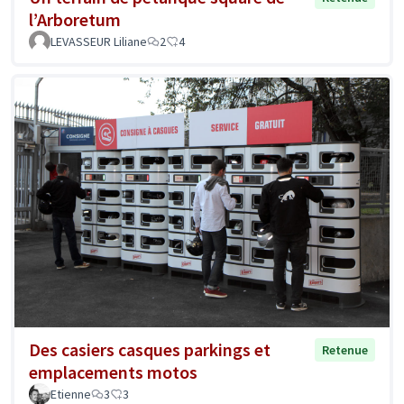
l’Arboretum
LEVASSEUR Liliane
2
4
Des casiers casques parkings et
Retenue
emplacements motos
Etienne
3
3