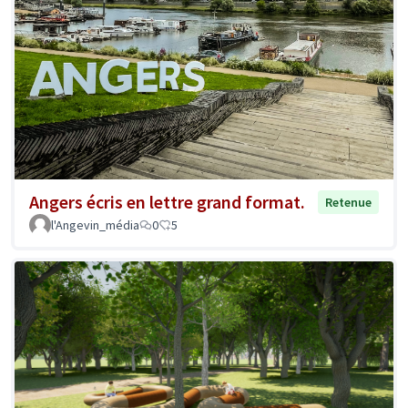
Angers écris en lettre grand format.
Retenue
l'Angevin_média
0
5