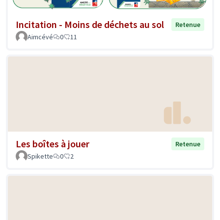
Incitation - Moins de déchets au sol
Retenue
Aimcévé
0
11
Les boîtes à jouer
Retenue
Spikette
0
2