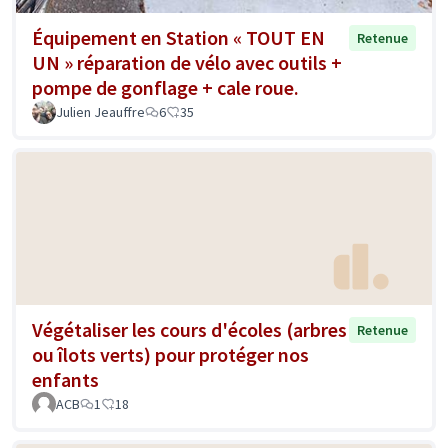
Équipement en Station « TOUT EN
Retenue
UN » réparation de vélo avec outils +
pompe de gonflage + cale roue.
Julien Jeauffre
6
35
Végétaliser les cours d'écoles (arbres
Retenue
ou îlots verts) pour protéger nos
enfants
ACB
1
18