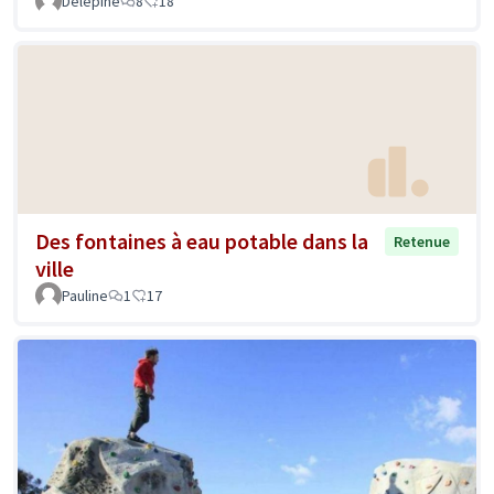
Delépine
8
18
Des fontaines à eau potable dans la
Retenue
ville
Pauline
1
17