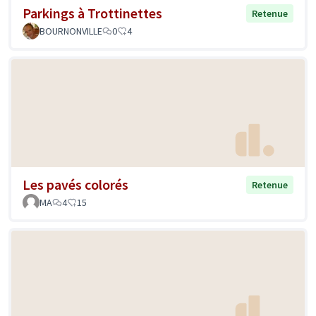
Parkings à Trottinettes
Retenue
BOURNONVILLE
0
4
Les pavés colorés
Retenue
MA
4
15