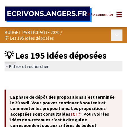
Panneau de gestion des cookies
Menu
Se connecter
BUDGET PARTICIPATIF 2020
/
Menu p
💡 Les 195 idées déposées
💡 Les 195 idées déposées
Filtrer et rechercher
La phase de dépôt des propositions s'est terminée
le 30 avril. Vous pouvez continuer à soutenir et
commenter les propositions. Les propositions
acceptées sont consultables
ICI
. Pour voir les
(S'ouvre dans un nouvel o
idées non-retenues c'est à dire qui ne
correspondent pas aux critères du budget