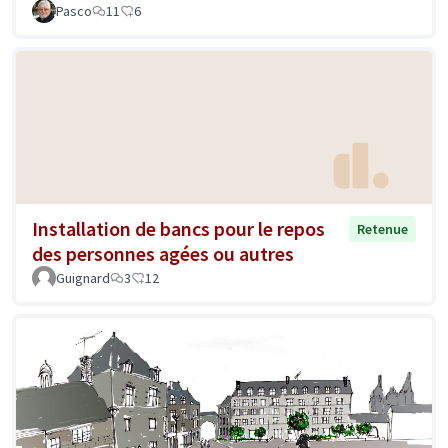
Pasco
11
6
Installation de bancs pour le repos
Retenue
des personnes agées ou autres
Guignard
3
12