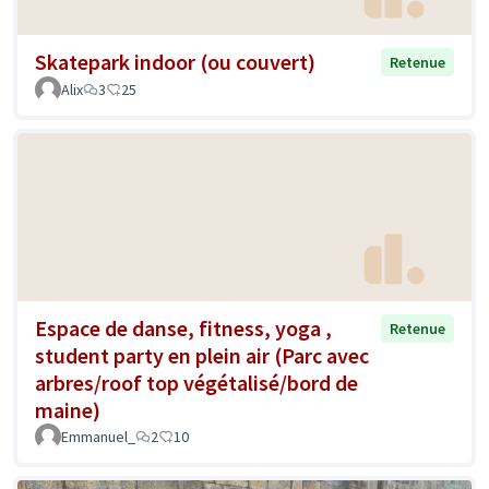
Skatepark indoor (ou couvert)
Retenue
Alix
3
25
Espace de danse, fitness, yoga ,
Retenue
student party en plein air (Parc avec
arbres/roof top végétalisé/bord de
maine)
Emmanuel_
2
10