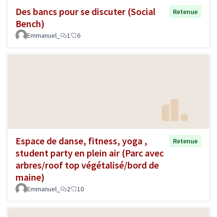
Des bancs pour se discuter (Social
Retenue
Bench)
Emmanuel_
1
6
Espace de danse, fitness, yoga ,
Retenue
student party en plein air (Parc avec
arbres/roof top végétalisé/bord de
maine)
Emmanuel_
2
10