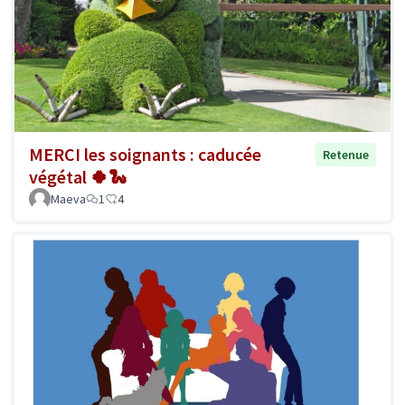
MERCI les soignants : caducée
Retenue
végétal 🍀🐍
Maeva
1
4