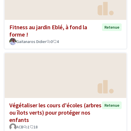
Fitness au jardin Eblé, à fond la
Retenue
forme !
Gaïtanaros Didier
0
4
Végétaliser les cours d'écoles (arbres
Retenue
ou îlots verts) pour protéger nos
enfants
ACB
1
18