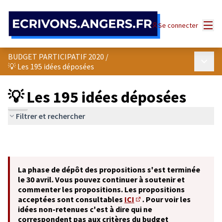
Panneau de gestion des cookies
Menu
Se connecter
BUDGET PARTICIPATIF 2020
/
Menu p
💡 Les 195 idées déposées
💡 Les 195 idées déposées
Filtrer et rechercher
La phase de dépôt des propositions s'est terminée
le 30 avril. Vous pouvez continuer à soutenir et
commenter les propositions. Les propositions
acceptées sont consultables
ICI
. Pour voir les
(S'ouvre dans un nouvel o
idées non-retenues c'est à dire qui ne
correspondent pas aux critères du budget