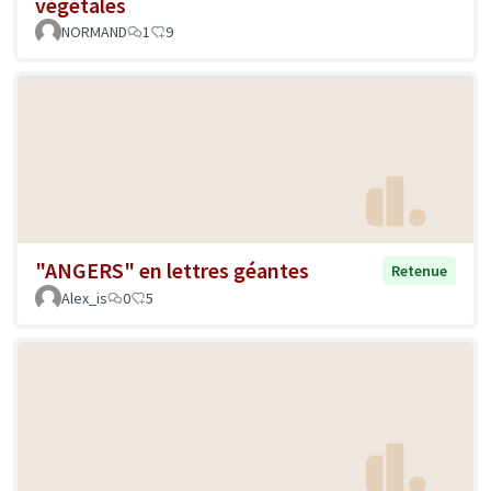
végétales
NORMAND
1
9
"ANGERS" en lettres géantes
Retenue
Alex_is
0
5