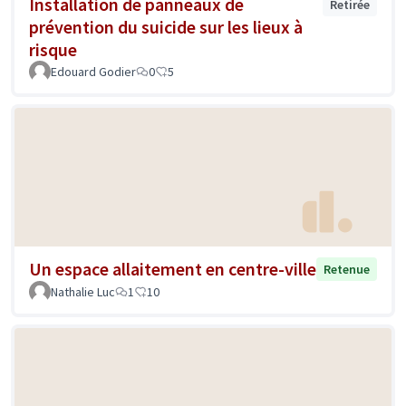
Installation de panneaux de
Retirée
prévention du suicide sur les lieux à
risque
Edouard Godier
0
5
Un espace allaitement en centre-ville
Retenue
Nathalie Luc
1
10