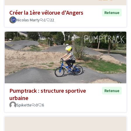
Créer la 1ère vélorue d'Angers
Retenue
Nicolas Marty
1
22
Pumptrack : structure sportive
Retenue
urbaine
Spikette
0
6