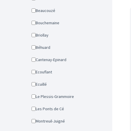
Beaucouzé
Bouchemaine
Briollay
Béhuard
Cantenay-Epinard
Ecouflant
Ecuillé
Le Plessis-Grammoire
Les Ponts de Cé
Montreuil-Juigné