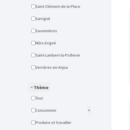
Saint-Clément-de-la-Place
Sarrigné
Savennières
Mûrs-Erigné
Saint-Lambert-la-Potherie
Verrières-en-Anjou
Thème
Tout
Consommer
Produire et travailler