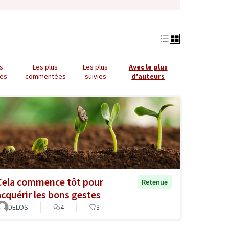
us
Les plus
Les plus
Avec le plus
es
commentées
suivies
d'auteurs
Cela commence tôt pour
Retenue
acquérir les bons gestes
DELOS
4
3