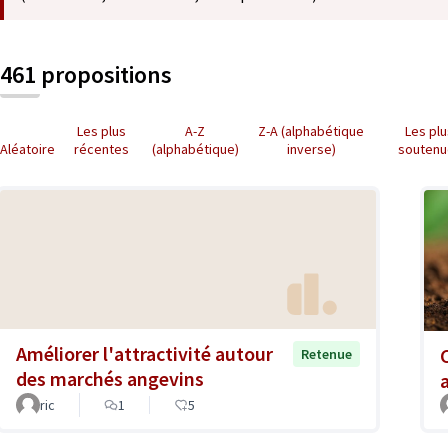
461 propositions
Les plus
A-Z
Z-A (alphabétique
Les pl
Aléatoire
récentes
(alphabétique)
inverse)
soutenu
Améliorer l'attractivité autour
Retenue
des marchés angevins
ric
1
5