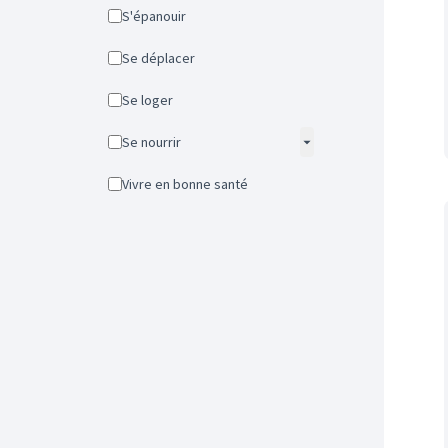
S'épanouir
Se déplacer
Se loger
Se nourrir
Vivre en bonne santé