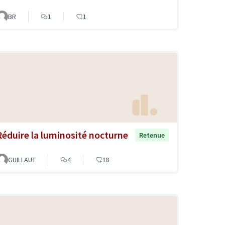
BR
1
1
Réduire la luminosité nocturne
Retenue
GUILLAUT
4
18