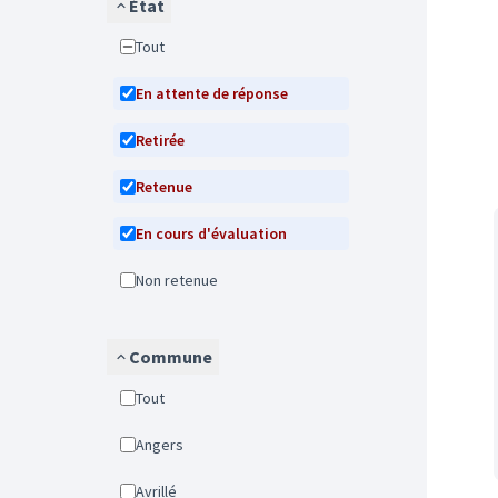
État
Tout
En attente de réponse
Retirée
Retenue
En cours d'évaluation
Non retenue
Commune
Tout
Angers
Avrillé