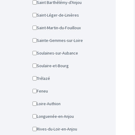
Saint Barthélémy-d'Anjou
Saint-Léger-de-Linières
Saint-Martin-du-Fouilloux
Sainte-Gemmes-sur-Loire
Soulaines-sur-Aubance
Soulaire-et-Bourg
Trélazé
Feneu
Loire-Authion
Longuenée-en-Anjou
Rives-du-Loir-en-Anjou