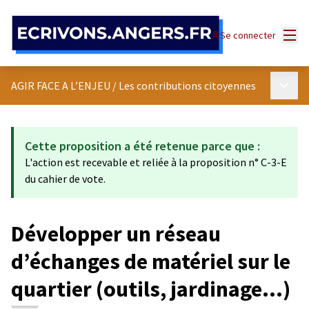
Panneau de gestion des cookies
Menu
Se connecter
Menu p
AGIR FACE A L’ENJEU
/
Les contributions citoyennes
Cette proposition a été retenue parce que :
L'action est recevable et reliée à la proposition n° C-3-E
du cahier de vote.
Développer un réseau
d’échanges de matériel sur le
quartier (outils, jardinage…)