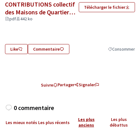
CONTRIBUTIONS collectif
Télécharger le fichier
des Maisons de Quartier
angevines FD centres
pdf
442 ko
sociaux.pdf
(Lien externe)
Like
Commentaire
Consommer
Filtrer les résul
Partager
Signaler
Suivre
0 commentaire
Les plus
Les plus
Les mieux notés
Les plus récents
anciens
débattus