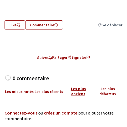
Like
Commentaire
Se déplacer
Filtrer les résult
Partager
Signaler
Suivre
0 commentaire
Les plus
Les plus
Les mieux notés
Les plus récents
anciens
débattus
Connectez-vous
ou
créez un compte
pour ajouter votre
commentaire.