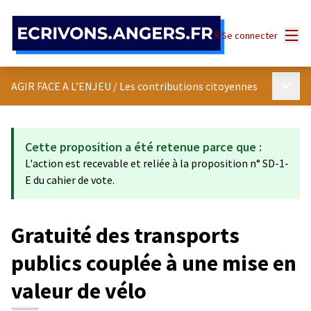
Panneau de gestion des cookies
Menu
Se connecter
Menu p
AGIR FACE A L’ENJEU
/
Les contributions citoyennes
Cette proposition a été retenue parce que :
L'action est recevable et reliée à la proposition n° SD-1-
E du cahier de vote.
Gratuité des transports
publics couplée à une mise en
valeur de vélo