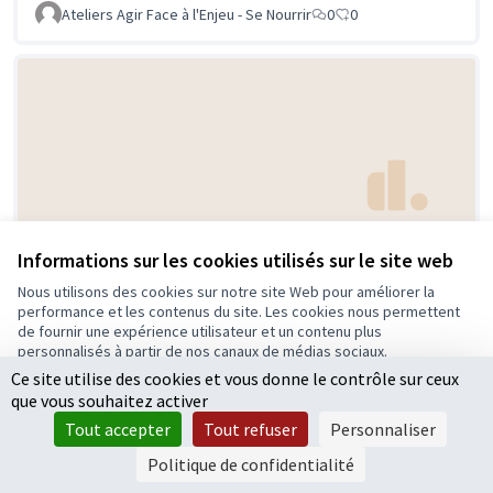
Ateliers Agir Face à l'Enjeu - Se Nourrir
0
0
Interdire les portes ouvertes des
Retenue
Informations sur les cookies utilisés sur le site web
magasins quand le chauffage ou la
Nous utilisons des cookies sur notre site Web pour améliorer la
clim sont activés
performance et les contenus du site. Les cookies nous permettent
de fournir une expérience utilisateur et un contenu plus
Humeau
0
7
personnalisés à partir de nos canaux de médias sociaux.
Ce site utilise des cookies et vous donne le contrôle sur ceux
Tout accepter
que vous souhaitez activer
Accepter seulement les cookies essentiels
Tout accepter
Tout refuser
Personnaliser
Paramètres
Politique de confidentialité