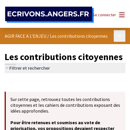
Panneau de gestion des cookies
Menu
Se connecter
Menu p
AGIR FACE A L’ENJEU
/
Les contributions citoyennes
Les contributions citoyennes
Filtrer et rechercher
Sur cette page, retrouvez toutes les contributions
citoyennes et les cahiers de contributions exposant des
idées approfondies.
Pour être retenues et soumises au vote de
priorisation, vos propositions devaient respecter