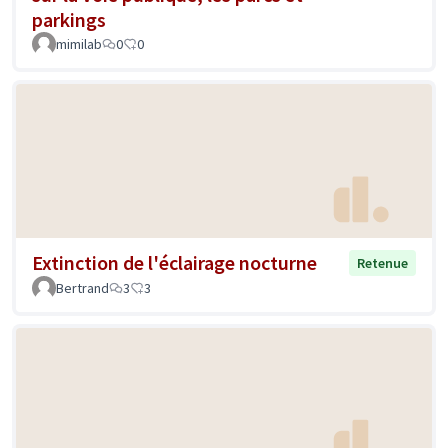
parkings
mimilab
0
0
Extinction de l'éclairage nocturne
Retenue
Bertrand
3
3