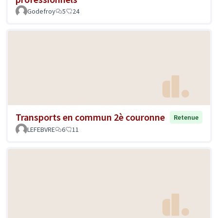
Godefroy
5
24
Transports en commun 2è couronne
Retenue
LEFEBVRE
6
11