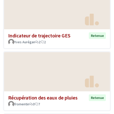
Indicateur de trajectoire GES
Retenue
Yves Aurégan
2
2
Récupération des eaux de pluies
Retenue
fromentin
0
7