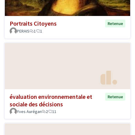
Portraits Citoyens
Retenue
PERAIS
1
1
évaluation environnementale et
Retenue
sociale des décisions
Yves Aurégan
2
11