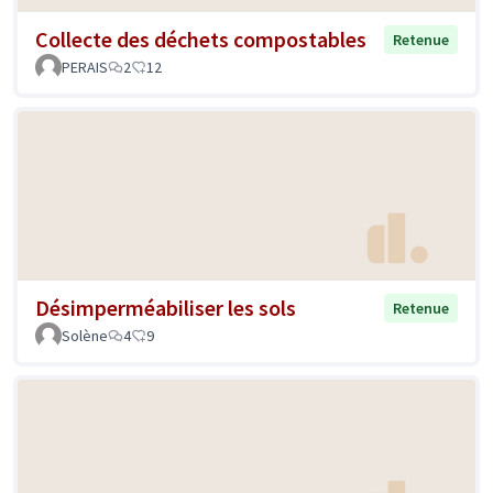
Collecte des déchets compostables
Retenue
PERAIS
2
12
Désimperméabiliser les sols
Retenue
Solène
4
9