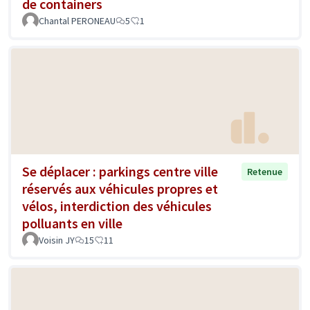
de containers
Chantal PERONEAU
5
1
Se déplacer : parkings centre ville
Retenue
réservés aux véhicules propres et
vélos, interdiction des véhicules
polluants en ville
Voisin JY
15
11