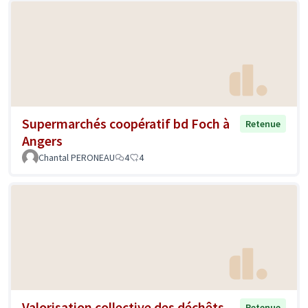
Supermarchés coopératif bd Foch à
Retenue
Angers
Chantal PERONEAU
4
4
Valorisation collective des déchêts
Retenue