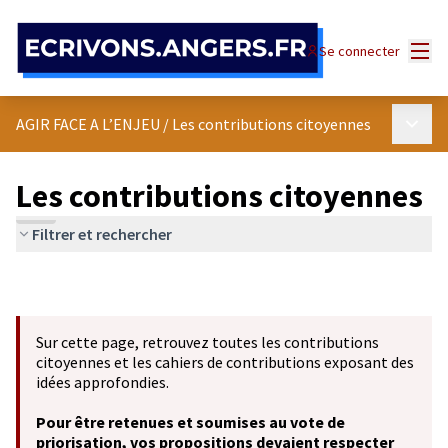
Panneau de gestion des cookies
Menu
Se connecter
Menu p
AGIR FACE A L’ENJEU
/
Les contributions citoyennes
Les contributions citoyennes
Filtrer et rechercher
Sur cette page, retrouvez toutes les contributions
citoyennes et les cahiers de contributions exposant des
idées approfondies.
Pour être retenues et soumises au vote de
priorisation, vos propositions devaient respecter