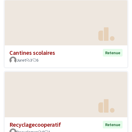
Cantines scolaires
Retenue
Juret
3
6
Recyclagecooperatif
Retenue
Recycleman
0
1