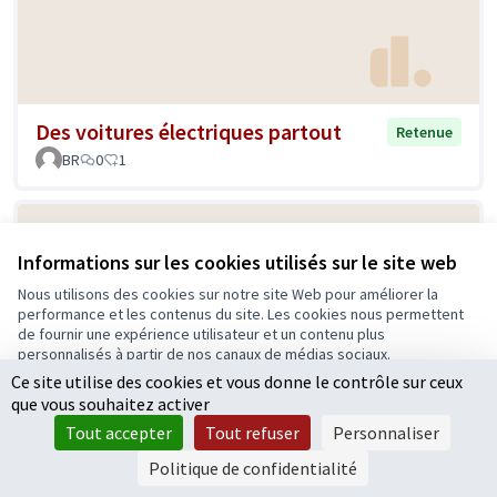
Des voitures électriques partout
Retenue
BR
0
1
Informations sur les cookies utilisés sur le site web
Nous utilisons des cookies sur notre site Web pour améliorer la
performance et les contenus du site. Les cookies nous permettent
de fournir une expérience utilisateur et un contenu plus
personnalisés à partir de nos canaux de médias sociaux.
Ce site utilise des cookies et vous donne le contrôle sur ceux
Tout accepter
Multiplier les pédibus
Retenue
que vous souhaitez activer
Accepter seulement les cookies essentiels
BR
0
3
Tout accepter
Tout refuser
Personnaliser
Paramètres
Politique de confidentialité