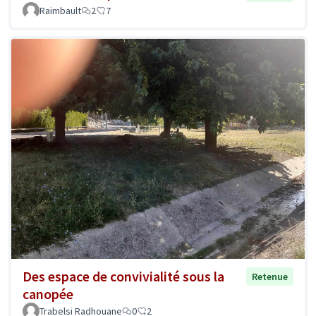
Raimbault
2
7
Des espace de convivialité sous la
Retenue
canopée
Trabelsi Radhouane
0
2