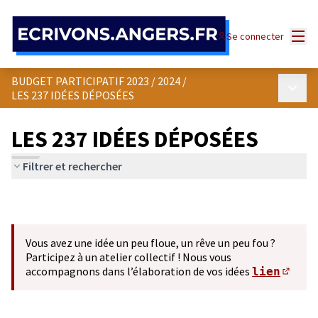
Panneau de gestion des cookies
Menu
Se connecter
BUDGET PARTICIPATIF 2023 / 2024
/
Menu p
LES 237 IDÉES DÉPOSÉES
LES 237 IDÉES DÉPOSÉES
Filtrer et rechercher
Vous avez une idée un peu floue, un rêve un peu fou ?
Participez à un atelier collectif ! Nous vous
accompagnons dans l’élaboration de vos idées
lien
(S'ou