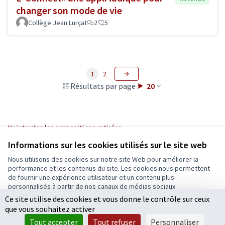
changer son mode de vie
Collège Jean Lurçat
2
5
1
2
Résultats par page :
20
Voir toutes les propositions retirées
Informations sur les cookies utilisés sur le site web
Nous utilisons des cookies sur notre site Web pour améliorer la
Conditions d'utilisation
performance et les contenus du site. Les cookies nous permettent
Paramètres des cookies
de fournir une expérience utilisateur et un contenu plus
Ecrivons Angers sur X
Ecrivons Angers sur Facebook
personnalisés à partir de nos canaux de médias sociaux.
(Lien externe)
(Lien externe)
Ce site utilise des cookies et vous donne le contrôle sur ceux
Tout accepter
que vous souhaitez activer
Accepter seulement les cookies essentiels
Tout accepter
Tout refuser
Personnaliser