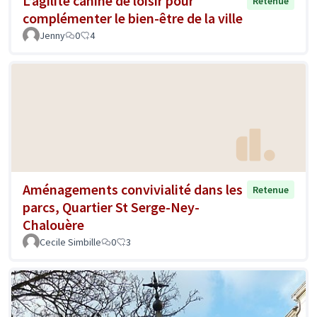
L’agilité canine de loisir pour
Retenue
complémenter le bien-être de la ville
Jenny
0
4
Aménagements convivialité dans les
Retenue
parcs, Quartier St Serge-Ney-
Chalouère
Cecile Simbille
0
3