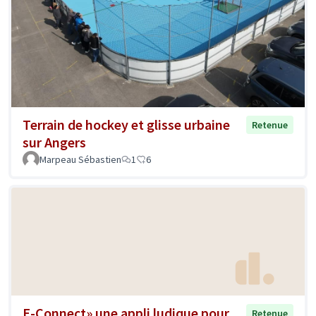
Terrain de hockey et glisse urbaine
Retenue
sur Angers
Marpeau Sébastien
1
6
E-Connect» une appli ludique pour
Retenue