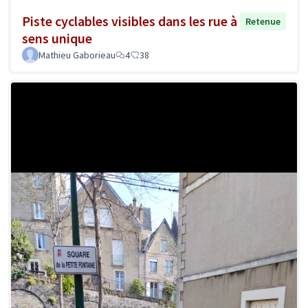
Piste cyclables visibles dans les rue à
Retenue
sens unique
Mathieu Gaborieau
4
38