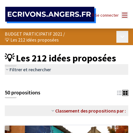
Panneau de gestion des cookies
Menu
Se connecter
BUDGET PARTICIPATIF 2021
/
Menu p
💡 Les 212 idées proposées
💡 Les 212 idées proposées
Filtrer et rechercher
50 propositions
Classement des propositions par :