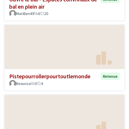
bal en plein air
MariBen49
6
20
Pistepourrollerpourtoutlemonde
Retenue
Beaussa
0
4