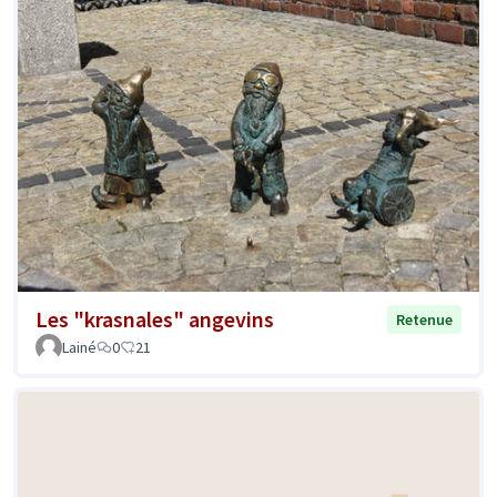
Les "krasnales" angevins
Retenue
Lainé
0
21