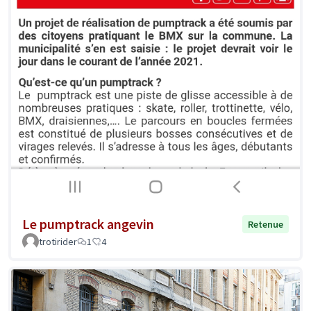
Le pumptrack angevin
Retenue
trotirider
1
4