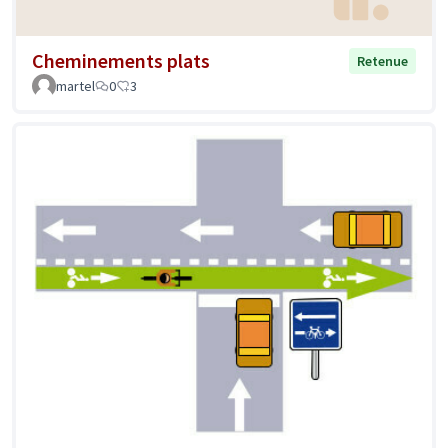
Cheminements plats
Retenue
martel
0
3