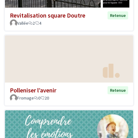
Revitalisation square Doutre
Retenue
Vallée
2
4
Polleniser l’avenir
Retenue
Fromage
0
20