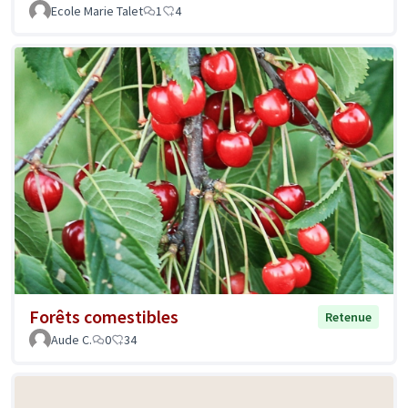
Ecole Marie Talet
1
4
Forêts comestibles
Retenue
Aude C.
0
34