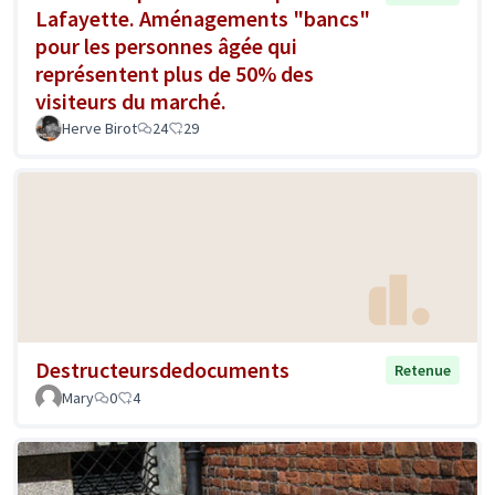
Lafayette. Aménagements "bancs"
pour les personnes âgée qui
représentent plus de 50% des
visiteurs du marché.
Herve Birot
24
29
Destructeursdedocuments
Retenue
Mary
0
4