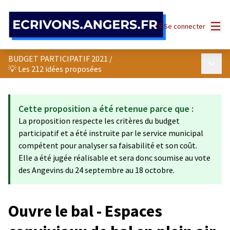
Panneau de gestion des cookies
Menu
Se connecter
BUDGET PARTICIPATIF 2021
/
Menu p
💡 Les 212 idées proposées
Cette proposition a été retenue parce que :
La proposition respecte les critères du budget
participatif et a été instruite par le service municipal
compétent pour analyser sa faisabilité et son coût.
Elle a été jugée réalisable et sera donc soumise au vote
des Angevins du 24 septembre au 18 octobre.
Ouvre le bal - Espaces