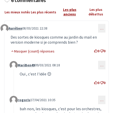
6 commentaires
Les plus
Les plus
Les mieux notés
Les plus récents
anciens
débattus
Aurélien
08/03/2021 22:38
…
Commentaire 2760
Des sortes de kiosques comme au jardin du mail en
version moderne si je comprends bien ?
0
0
Masquer {count} réponses
MariBen49
09/03/2021 08:18
…
Commentaire 2761 (réponse au commentaire 2760)
Oui , c'est l'idée 😊
0
0
rogoriv
27/04/2021 10:35
…
Commentaire 3260 (réponse au commentaire 2760)
bah non, les kiosques, c'est pour les orchestres,