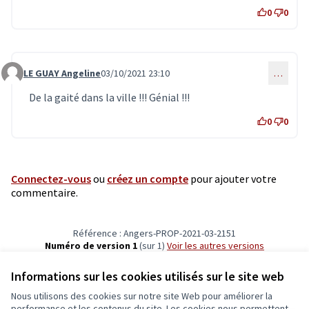
0
0
LE GUAY Angeline
03/10/2021 23:10
…
Commentaire 3439
De la gaité dans la ville !!! Génial !!!
0
0
Connectez-vous
ou
créez un compte
pour ajouter votre
commentaire.
Référence : Angers-PROP-2021-03-2151
Numéro de version 1
(sur 1)
voir les autres versions
Vérifiez l'empreinte numérique
Informations sur les cookies utilisés sur le site web
Nous utilisons des cookies sur notre site Web pour améliorer la
Conditions d'utilisation
performance et les contenus du site. Les cookies nous permettent