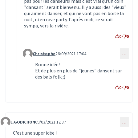
pas pour les danseurs! mais c'est vrai qu'un coin
"dansant" serait bienvenu...Il y a aussi des "vieux"
qui aiment danser, et qui ne vont pas en boite la
nuit, ni en rave party. l'après midi, ce serait
sympa, vers la rivière.
0
0
Christophe
26/09/2021 17:04
…
Commentaire 3383 (réponse au commentaire 3260)
Bonne idée!
Et de plus en plus de "jeunes" dansent sur
des bals folk ;)
0
0
L.GODICHON
09/03/2021 12:37
…
Commentaire 2763
C'est une super idée !