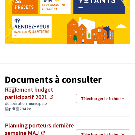
Documents à consulter
Règlement budget
participatif 2021
Télécharger le fichier
(Lien externe)
délibération municipale
pdf
294 ko
Planning porteurs dernière
semaine MAJ
Télécharger le fichier