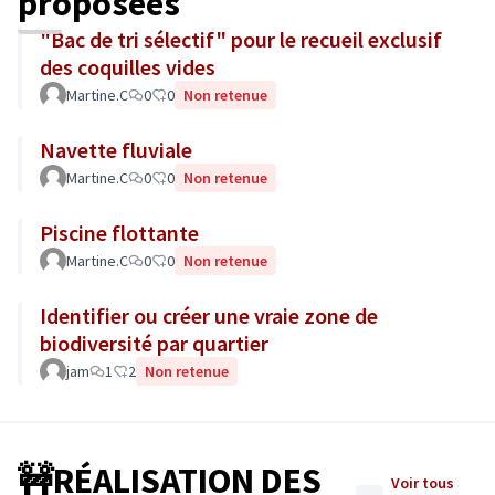
proposées
"Bac de tri sélectif" pour le recueil exclusif
des coquilles vides
Martine.C
0
0
Non retenue
Navette fluviale
Martine.C
0
0
Non retenue
Piscine flottante
Martine.C
0
0
Non retenue
Identifier ou créer une vraie zone de
biodiversité par quartier
jam
1
2
Non retenue
🚧RÉALISATION DES
Voir tous