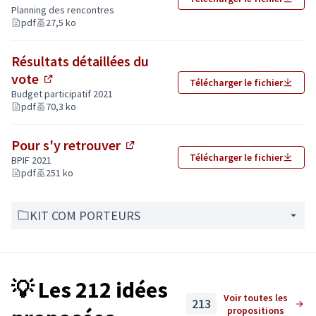
(Lien externe)
Planning des rencontres
pdf
27,5 ko
Résultats détaillées du
vote
Télécharger le fichier
(Lien externe)
Budget participatif 2021
pdf
70,3 ko
Pour s'y retrouver
(Lien externe)
Télécharger le fichier
BPIF 2021
pdf
251 ko
KIT COM PORTEURS
💡 Les 212 idées
Voir toutes les
213
propositions