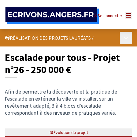
Panneau de gestion des cookies
Menu
Se connecter
Menu p
🚧RÉALISATION DES PROJETS LAURÉATS
/
Escalade pour tous - Projet
n°26 - 250 000 €
Afin de permettre la découverte et la pratique de
l'escalade en extérieur la ville va installer, sur un
revêtement adapté, 3 à 4 blocs d'escalade
correspondant à des niveaux de pratiques variés.
Évolution du projet