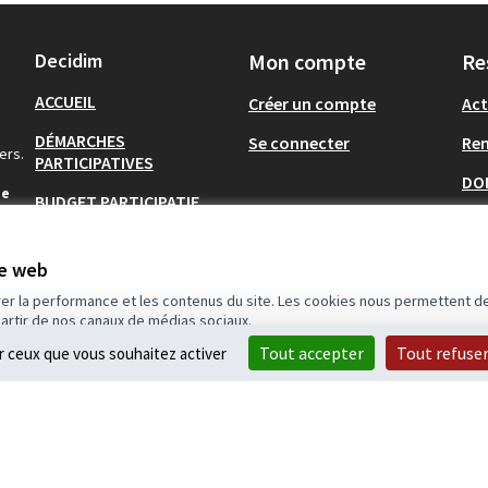
Decidim
Mon compte
Re
ACCUEIL
Créer un compte
Act
DÉMARCHES
Se connecter
Re
ers.
PARTICIPATIVES
DO
de
BUDGET PARTICIPATIF
s pour
COMMUNAUTÉS
te web
AIDE
rer la performance et les contenus du site. Les cookies nous permettent de
partir de nos canaux de médias sociaux.
Tout accepter
Tout refuse
ur ceux que vous souhaitez activer