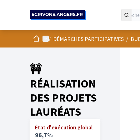
Panneau de gestion des cookies
Accueil
Menu principal
/
DÉMARCHES PARTICIPATIVES
/
BUD
🚧
RÉALISATION
DES PROJETS
LAURÉATS
État d'exécution global
96,7%