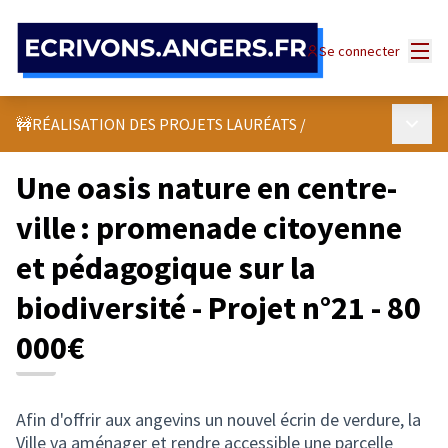
Panneau de gestion des cookies
Menu
Se connecter
Menu p
🚧RÉALISATION DES PROJETS LAURÉATS
/
Une oasis nature en centre-
ville : promenade citoyenne
et pédagogique sur la
biodiversité - Projet n°21 - 80
000€
Afin d'offrir aux angevins un nouvel écrin de verdure, la
Ville va aménager et rendre accessible une parcelle