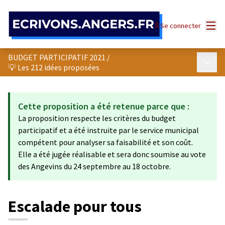
Panneau de gestion des cookies
Menu
Se connecter
BUDGET PARTICIPATIF 2021
/
Menu p
💡 Les 212 idées proposées
Cette proposition a été retenue parce que :
La proposition respecte les critères du budget
participatif et a été instruite par le service municipal
compétent pour analyser sa faisabilité et son coût.
Elle a été jugée réalisable et sera donc soumise au vote
des Angevins du 24 septembre au 18 octobre.
Escalade pour tous