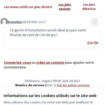
Les plus
Les plus
Les mieux notés
Les plus récents
anciens
débattus
bouadjar
20/10/2021 12:17
…
Commentaire 3495
Ce genre d’installation serait idéal au parc saint
Nicolas du coté de l'air de jeu !
0
0
Connectez-vous
ou
créez un compte
pour ajouter votre
commentaire.
Référence : Angers-PROP-2021-04-2512
Numéro de version 1
(sur 1)
voir les autres versions
Vérifiez l'empreinte numérique
Informations sur les cookies utilisés sur le site web
Nous utilisons des cookies sur notre site Web pour améliorer la
Conditions d'utilisation