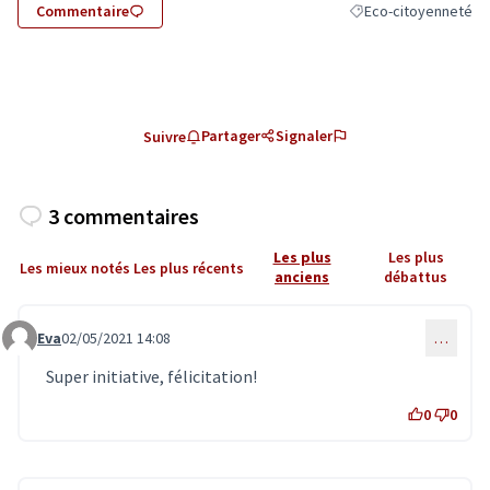
Commentaire
Eco-citoyenneté
Filtrer les résultats 
Partager
Signaler
Suivre
3 commentaires
Les plus
Les plus
Les mieux notés
Les plus récents
anciens
débattus
Eva
02/05/2021 14:08
…
Commentaire 3288
Super initiative, félicitation!
0
0