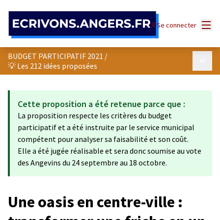
Panneau de gestion des cookies
Menu
Se connecter
BUDGET PARTICIPATIF 2021
/
Menu p
💡 Les 212 idées proposées
Cette proposition a été retenue parce que :
La proposition respecte les critères du budget
participatif et a été instruite par le service municipal
compétent pour analyser sa faisabilité et son coût.
Elle a été jugée réalisable et sera donc soumise au vote
des Angevins du 24 septembre au 18 octobre.
Une oasis en centre-ville :