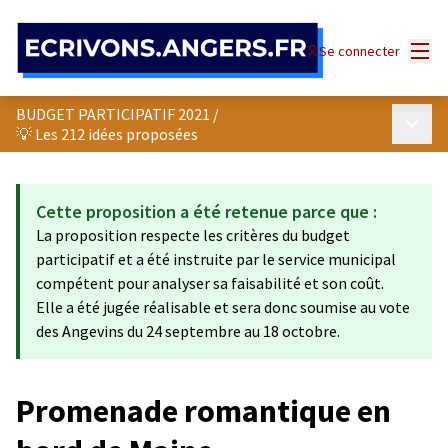
Panneau de gestion des cookies
Menu
Se connecter
BUDGET PARTICIPATIF 2021
/
Menu p
💡 Les 212 idées proposées
Cette proposition a été retenue parce que :
La proposition respecte les critères du budget
participatif et a été instruite par le service municipal
compétent pour analyser sa faisabilité et son coût.
Elle a été jugée réalisable et sera donc soumise au vote
des Angevins du 24 septembre au 18 octobre.
Promenade romantique en