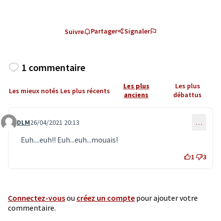
Partager
Signaler
Suivre
1 commentaire
Les plus
Les plus
Les mieux notés
Les plus récents
anciens
débattus
DLM
26/04/2021 20:13
…
Commentaire 3256
Euh....euh!! Euh...euh...mouais!
1
3
Connectez-vous
ou
créez un compte
pour ajouter votre
commentaire.