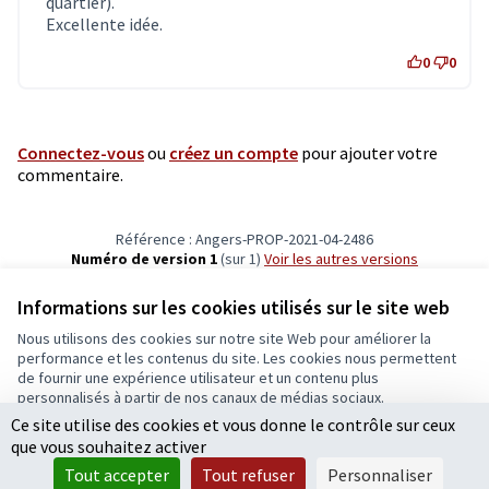
quartier).
Excellente idée.
0
0
Connectez-vous
ou
créez un compte
pour ajouter votre
commentaire.
Référence : Angers-PROP-2021-04-2486
Numéro de version 1
(sur 1)
voir les autres versions
Vérifiez l'empreinte numérique
Informations sur les cookies utilisés sur le site web
Nous utilisons des cookies sur notre site Web pour améliorer la
Conditions d'utilisation
performance et les contenus du site. Les cookies nous permettent
Paramètres des cookies
de fournir une expérience utilisateur et un contenu plus
Ecrivons Angers sur X
Ecrivons Angers sur Facebook
personnalisés à partir de nos canaux de médias sociaux.
(Lien externe)
(Lien externe)
Ce site utilise des cookies et vous donne le contrôle sur ceux
Tout accepter
que vous souhaitez activer
Accepter seulement les cookies essentiels
Tout accepter
Tout refuser
Personnaliser
Licence Cre
(Lien extern