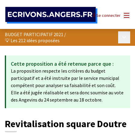
Panneau de gestion des cookies
Menu
Se connecter
BUDGET PARTICIPATIF 2021
/
Menu p
💡 Les 212 idées proposées
Cette proposition a été retenue parce que :
La proposition respecte les critères du budget
participatif et a été instruite par le service municipal
compétent pour analyser sa faisabilité et son coût.
Elle a été jugée réalisable et sera donc soumise au vote
des Angevins du 24 septembre au 18 octobre.
Revitalisation square Doutre