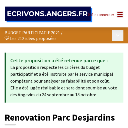
Panneau de gestion des cookies
Menu
Se connecter
BUDGET PARTICIPATIF 2021
/
Menu p
💡 Les 212 idées proposées
Cette proposition a été retenue parce que :
La proposition respecte les critères du budget
participatif et a été instruite par le service municipal
compétent pour analyser sa faisabilité et son coût.
Elle a été jugée réalisable et sera donc soumise au vote
des Angevins du 24 septembre au 18 octobre.
Renovation Parc Desjardins