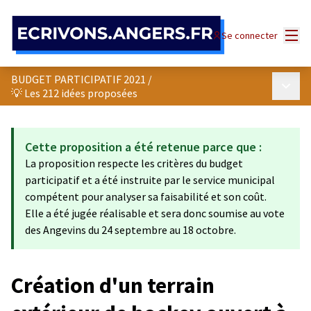
Panneau de gestion des cookies
Menu
Se connecter
BUDGET PARTICIPATIF 2021
/
Menu p
💡 Les 212 idées proposées
Cette proposition a été retenue parce que :
La proposition respecte les critères du budget
participatif et a été instruite par le service municipal
compétent pour analyser sa faisabilité et son coût.
Elle a été jugée réalisable et sera donc soumise au vote
des Angevins du 24 septembre au 18 octobre.
Création d'un terrain