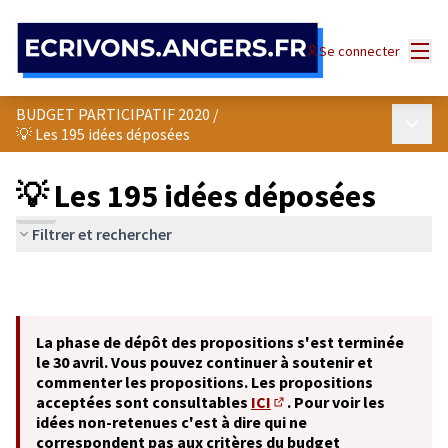
Panneau de gestion des cookies
Menu
Se connecter
BUDGET PARTICIPATIF 2020
/
Menu p
💡 Les 195 idées déposées
💡 Les 195 idées déposées
Filtrer et rechercher
La phase de dépôt des propositions s'est terminée
le 30 avril. Vous pouvez continuer à soutenir et
commenter les propositions. Les propositions
acceptées sont consultables
ICI
. Pour voir les
(S'ouvre dans un nouvel o
idées non-retenues c'est à dire qui ne
correspondent pas aux critères du budget