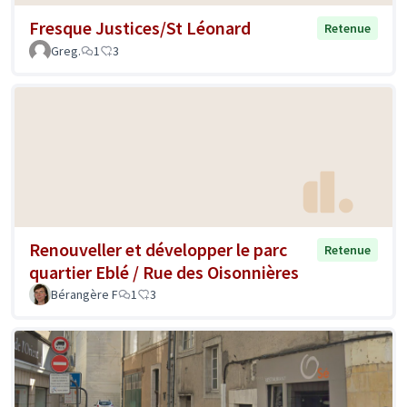
Fresque Justices/St Léonard
Retenue
Greg.
1
3
Renouveller et développer le parc
Retenue
quartier Eblé / Rue des Oisonnières
Bérangère F
1
3