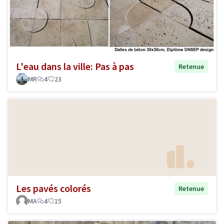
L'eau dans la ville: Pas à pas
Retenue
MR
4
23
Les pavés colorés
Retenue
MA
4
15