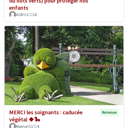
ou îlots verts) pour protéger nos
enfants
ACB
1
18
MERCI les soignants : caducée
Retenue
végétal 🍀🐍
Maeva
1
4