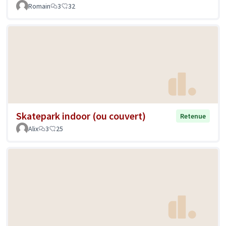
Romain
3
32
Skatepark indoor (ou couvert)
Retenue
Alix
3
25