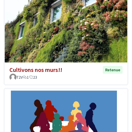
Cultivons nos murs!!
Retenue
T2V
1
23