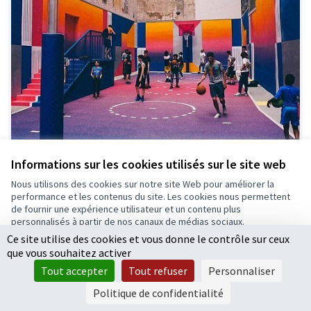
Informations sur les cookies utilisés sur le site web
Nous utilisons des cookies sur notre site Web pour améliorer la
performance et les contenus du site. Les cookies nous permettent
de fournir une expérience utilisateur et un contenu plus
personnalisés à partir de nos canaux de médias sociaux.
Développement d'un terrain de
Retenue
Ce site utilise des cookies et vous donne le contrôle sur ceux
Tout accepter
Basketball original et innovant
que vous souhaitez activer
Accepter seulement les cookies essentiels
Gérigné
0
8
Tout accepter
Tout refuser
Personnaliser
Paramètres
Politique de confidentialité