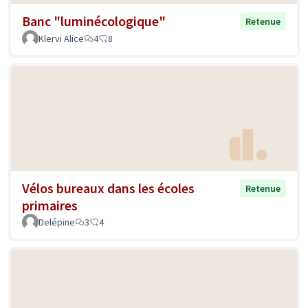
Banc "luminécologique"
Retenue
Klervi Alice
4
8
Vélos bureaux dans les écoles
Retenue
primaires
Delépine
3
4