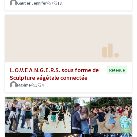
Gautier Jennifer
7
18
L.O.V.E A.N.G.E.R.S. sous forme de
Retenue
Sculpture végétale connectée
Maxime
1
4