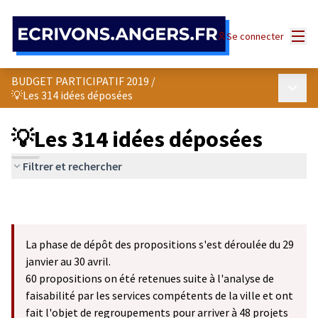
Panneau de gestion des cookies
Menu
Se connecter
BUDGET PARTICIPATIF 2019
/
Menu p
💡Les 314 idées déposées
💡Les 314 idées déposées
Filtrer et rechercher
La phase de dépôt des propositions s'est déroulée du 29
janvier au 30 avril.
60 propositions on été retenues suite à l'analyse de
faisabilité par les services compétents de la ville et ont
fait l'objet de regroupements pour arriver à 48 projets