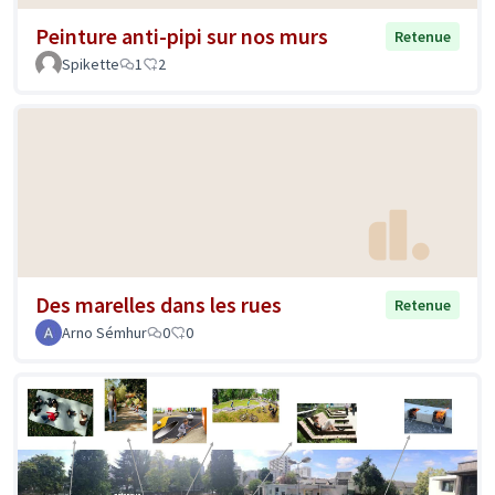
Peinture anti-pipi sur nos murs
Retenue
Spikette
1
2
Des marelles dans les rues
Retenue
Arno Sémhur
0
0