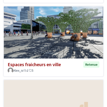
Espaces fraicheurs en ville
Retenue
Alex_is
1
5