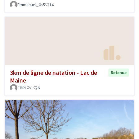
Emmanuel_
5
14
3km de ligne de natation - Lac de
Retenue
Maine
CBRL
1
6