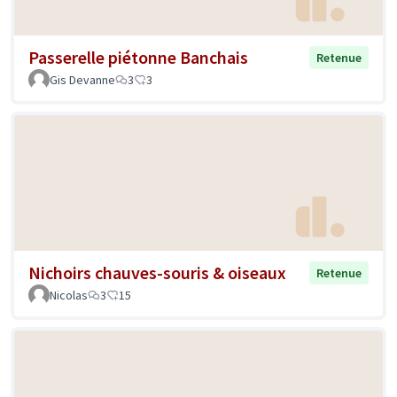
Passerelle piétonne Banchais
Retenue
Gis Devanne
3
3
Nichoirs chauves-souris & oiseaux
Retenue
Nicolas
3
15