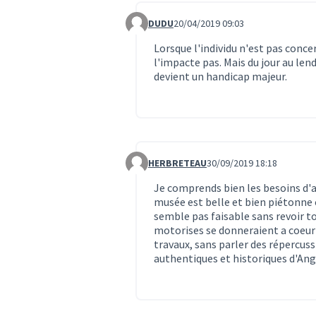
DUDU
20/04/2019 09:03
Commentaire 1451
Lorsque l'individu n'est pas conce
l'impacte pas. Mais du jour au len
devient un handicap majeur.
HERBRETEAU
30/09/2019 18:18
Commentaire 1629
Je comprends bien les besoins d'ac
musée est belle et bien piétonne ce
semble pas faisable sans revoir to
motorises se donneraient a coeur 
travaux, sans parler des répercuss
authentiques et historiques d'Ang