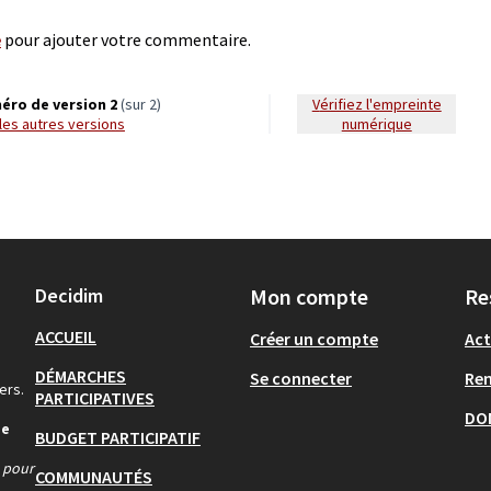
e
pour ajouter votre commentaire.
éro de version 2
(sur 2)
Vérifiez l'empreinte
r les autres versions
numérique
Decidim
Mon compte
Re
ACCUEIL
Créer un compte
Act
DÉMARCHES
Se connecter
Re
ers.
PARTICIPATIVES
DO
de
BUDGET PARTICIPATIF
s pour
COMMUNAUTÉS