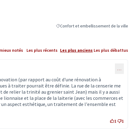
Confort et embellissement de la ville
Filtrer les résultats de la catégorie : Confort
 mieux notés
Les plus récents
Les plus anciens
Les plus débattus
…
novation (par rapport au coût d'une rénovation à
rues à traiter pourrait être définie. La rue de la censerie me
e relier la trinité au grenier saint Jean) mais il y a aussi
rue lionnaise et la place de la laiterie (avec les commerces et
un aspect esthétique, un traitement de l'ensemble est
1
1