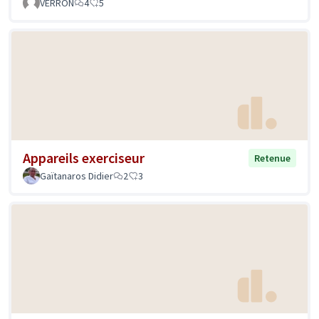
VERRON
4
5
Appareils exerciseur
Retenue
Gaïtanaros Didier
2
3