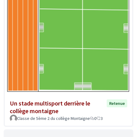
Un stade multisport derrière le
Retenue
collège montaigne
Classe de 5ème 2 du collège Montaigne
0
3