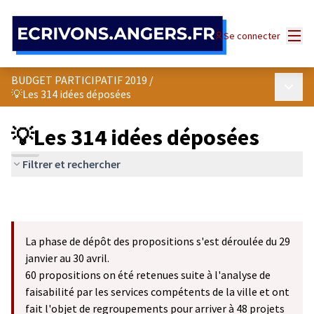
Panneau de gestion des cookies
Menu
Se connecter
BUDGET PARTICIPATIF 2019
/
Menu p
💡Les 314 idées déposées
💡Les 314 idées déposées
Filtrer et rechercher
La phase de dépôt des propositions s'est déroulée du 29
janvier au 30 avril.
60 propositions on été retenues suite à l'analyse de
faisabilité par les services compétents de la ville et ont
fait l'objet de regroupements pour arriver à 48 projets