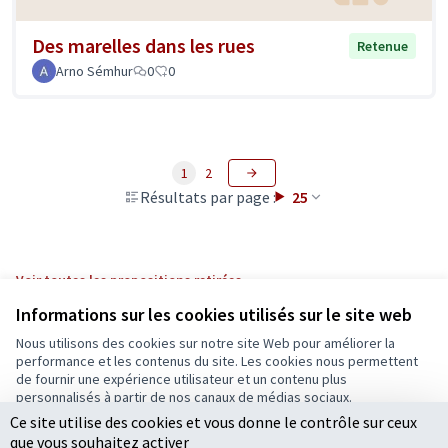
Des marelles dans les rues
Retenue
Arno Sémhur
0
0
1
2
Résultats par page :
25
Voir toutes les propositions retirées
Informations sur les cookies utilisés sur le site web
Nous utilisons des cookies sur notre site Web pour améliorer la
Conditions d'utilisation
performance et les contenus du site. Les cookies nous permettent
Paramètres des cookies
de fournir une expérience utilisateur et un contenu plus
Ecrivons Angers sur X
Ecrivons Angers sur Facebook
personnalisés à partir de nos canaux de médias sociaux.
(Lien externe)
(Lien externe)
Ce site utilise des cookies et vous donne le contrôle sur ceux
Tout accepter
que vous souhaitez activer