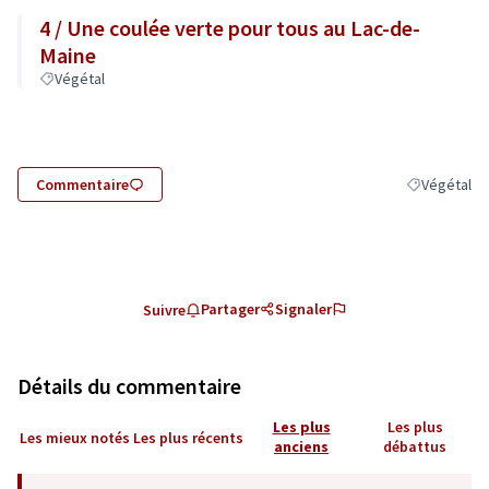
4 / Une coulée verte pour tous au Lac-de-
Maine
Végétal
Commentaire
Végétal
Filtrer les r
Partager
Signaler
Suivre
Détails du commentaire
Les plus
Les plus
Les mieux notés
Les plus récents
anciens
débattus