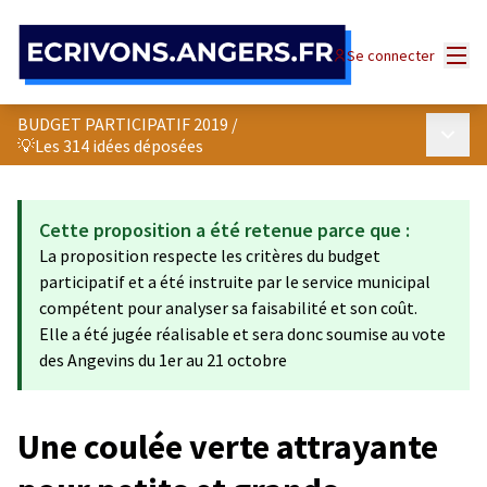
Panneau de gestion des cookies
Menu
Se connecter
BUDGET PARTICIPATIF 2019
/
Menu p
💡Les 314 idées déposées
Cette proposition a été retenue parce que :
La proposition respecte les critères du budget
participatif et a été instruite par le service municipal
compétent pour analyser sa faisabilité et son coût.
Elle a été jugée réalisable et sera donc soumise au vote
des Angevins du 1er au 21 octobre
Une coulée verte attrayante