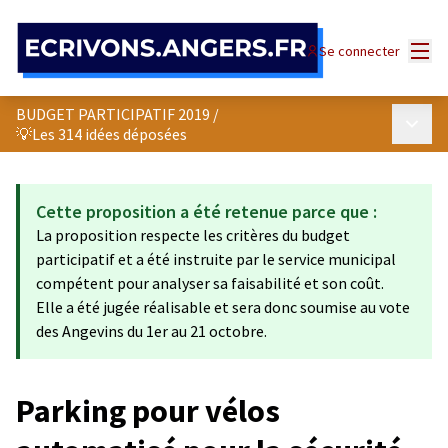
Panneau de gestion des cookies
Menu
Se connecter
BUDGET PARTICIPATIF 2019
/
Menu p
💡Les 314 idées déposées
Cette proposition a été retenue parce que :
La proposition respecte les critères du budget
participatif et a été instruite par le service municipal
compétent pour analyser sa faisabilité et son coût.
Elle a été jugée réalisable et sera donc soumise au vote
des Angevins du 1er au 21 octobre.
Parking pour vélos