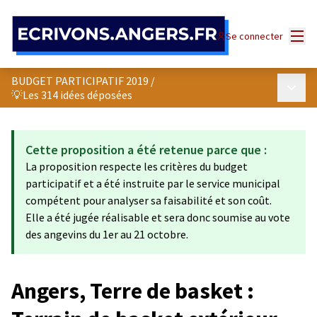
Panneau de gestion des cookies
Menu
Se connecter
BUDGET PARTICIPATIF 2019
/
Menu p
💡Les 314 idées déposées
Cette proposition a été retenue parce que :
La proposition respecte les critères du budget
participatif et a été instruite par le service municipal
compétent pour analyser sa faisabilité et son coût.
Elle a été jugée réalisable et sera donc soumise au vote
des angevins du 1er au 21 octobre.
Angers, Terre de basket :