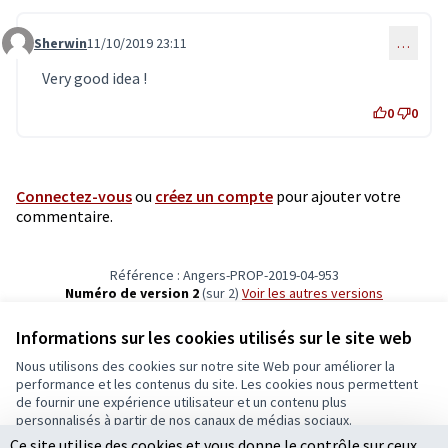
Sherwin
11/10/2019 23:11
…
Commentaire 1658
Very good idea !
0
0
Connectez-vous
ou
créez un compte
pour ajouter votre
commentaire.
Référence : Angers-PROP-2019-04-953
Numéro de version 2
(sur 2)
voir les autres versions
Vérifiez l'empreinte numérique
Informations sur les cookies utilisés sur le site web
Nous utilisons des cookies sur notre site Web pour améliorer la
Conditions d'utilisation
performance et les contenus du site. Les cookies nous permettent
Paramètres des cookies
de fournir une expérience utilisateur et un contenu plus
Ecrivons Angers sur X
Ecrivons Angers sur Facebook
personnalisés à partir de nos canaux de médias sociaux.
(Lien externe)
(Lien externe)
Ce site utilise des cookies et vous donne le contrôle sur ceux
Tout accepter