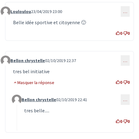
Louloulou
23/04/2019 23:00
…
Commentaire 1457
Belle idée sportive et citoyenne 🙂
0
0
Bellon chrystelle
02/10/2019 22:37
…
Commentaire 1639
tres bel initiative
0
0
Masquer la réponse
Bellon chrystelle
02/10/2019 22:41
…
Commentaire 1640 (réponse au commentaire 1639)
tres belle.....
0
0