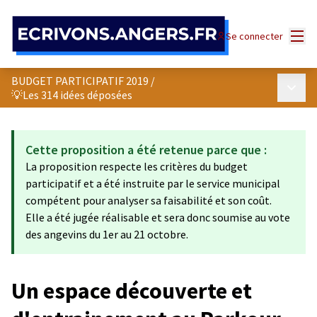
Panneau de gestion des cookies
Menu
Se connecter
BUDGET PARTICIPATIF 2019
/
Menu p
💡Les 314 idées déposées
Cette proposition a été retenue parce que :
La proposition respecte les critères du budget
participatif et a été instruite par le service municipal
compétent pour analyser sa faisabilité et son coût.
Elle a été jugée réalisable et sera donc soumise au vote
des angevins du 1er au 21 octobre.
Un espace découverte et