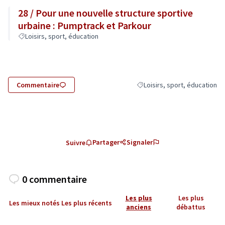
28 / Pour une nouvelle structure sportive
urbaine : Pumptrack et Parkour
Loisirs, sport, éducation
Commentaire
Loisirs, sport, éducation
Filtrer les résultats de la cat
Partager
Signaler
Suivre
0 commentaire
Les plus
Les plus
Les mieux notés
Les plus récents
anciens
débattus