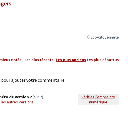
ngers
Eco-citoyenneté
Filtrer les résultats de 
 mieux notés
Les plus récents
Les plus anciens
Les plus débattus
e
pour ajouter votre commentaire.
éro de version 2
(sur 2)
Vérifiez l'empreinte
ir les autres versions
numérique