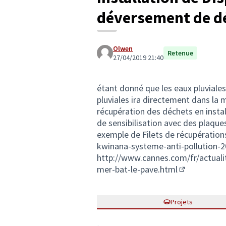
déversement de dé
Olwen
Retenue
27/04/2019 21:40
étant donné que les eaux pluviales
pluviales ira directement dans la 
récupération des déchets en instal
de sensibilisation avec des plaques
exemple de Filets de récupérations
kwinana-systeme-anti-pollution-
http://www.cannes.com/fr/actual
mer-bat-le-pave.html
(Lien extern
Projets