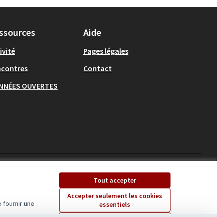
ssources
Aide
ivité
Pages légales
ncontres
Contact
NNÉES OUVERTES
Ecrivons Angers sur X
Ecrivons Angers sur
Tout accepter
(Lien externe)
(Lien externe)
Accepter seulement les cookies
 fournir une
essentiels
Licence Creative Comm
(Lien externe)