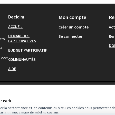
Decidim
Mon compte
Re
ACCUEIL
Créer un compte
Act
DÉMARCHES
Se connecter
Re
ers.
PARTICIPATIVES
DO
de
BUDGET PARTICIPATIF
s pour
COMMUNAUTÉS
AIDE
te web
rer la performance et les contenus du site. Les cookies nous permettent de
partir de nos canaux de médias sociaux.