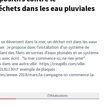
chets dans les eau pluviales
 se déversent dans la mer, un déchet mit dans les eaux
mer. Je propose donc l'installation d'un système de
lant des filets en sorties d'eaux pluviales et un système
 avec écrit : "la mer commence ici, ne rien jeter".
 dans une autre ville :
https://creapills.com/ville-
20181130
exemple de plaques :
(Lien externe)
ites/annee-2018/mars/la-campagne-ici-commence-la-
e)
Réalisations