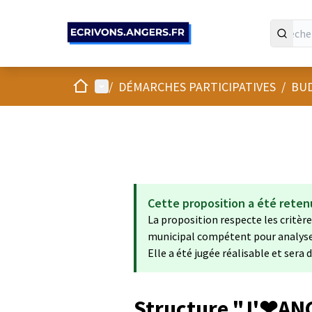
Panneau de gestion des cookies
Accueil
Menu principal
/
DÉMARCHES PARTICIPATIVES
/
BUD
Cette proposition a été reten
La proposition respecte les critères
municipal compétent pour analyser 
Elle a été jugée réalisable et sera
Structure "J'❤ANG