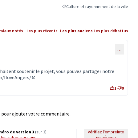
Culture et rayonnement de la ville
Filtrer les résultats de la catégorie : Cul
 mieux notés
Les plus récents
Les plus anciens
Les plus débattus
…
haitent soutenir le projet, vous pouvez partager notre
/IloveAngers/
(Lien externe)
1
0
e
pour ajouter votre commentaire.
éro de version 3
(sur 3)
Vérifiez l'empreinte
ir les autres versions
numérique