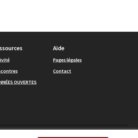
ssources
Aide
ivité
Pages légales
ncontres
Contact
NNÉES OUVERTES
Ecrivons Angers sur X
Ecrivons Angers sur