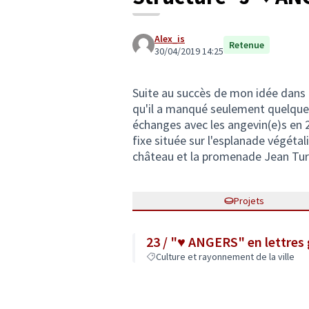
Alex_is
Retenue
30/04/2019 14:25
Suite au succès de mon idée dans 
qu'il a manqué seulement quelques 
échanges avec les angevin(e)s en 20
fixe située sur l'esplanade végétal
château et la promenade Jean Turc)
Projets
23 / "♥ ANGERS" en lettres
Culture et rayonnement de la ville