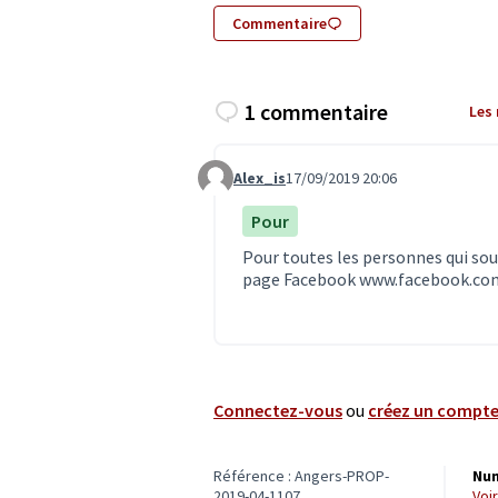
Commentaire
1 commentaire
Les
Alex_is
17/09/2019 20:06
Commentaire 1619
Pour
Pour toutes les personnes qui sou
page Facebook
www.facebook.com
Connectez-vous
ou
créez un compt
Référence : Angers-PROP-
Num
2019-04-1107
vo