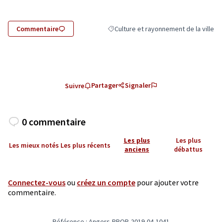
Commentaire
Culture et rayonnement de la ville
Filtrer les résultats de la catégorie : C
Partager
Signaler
Suivre
0 commentaire
Les plus
Les plus
Les mieux notés
Les plus récents
anciens
débattus
Connectez-vous
ou
créez un compte
pour ajouter votre
commentaire.
Référence : Angers-PROP-2019-04-1041