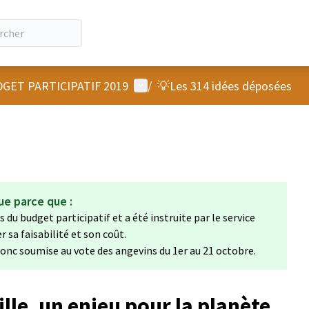
Menu utilisateur
GET PARTICIPATIF 2019
/
💡Les 314 idées déposées
ue parce que :
 du budget participatif et a été instruite par le service
sa faisabilité et son coût.
 donc soumise au vote des angevins du 1er au 21 octobre.
ille, un enjeu pour la planète