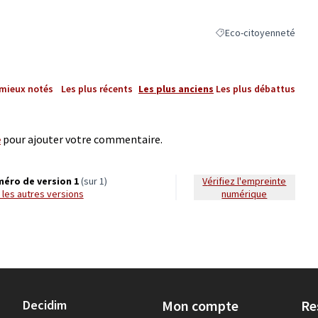
Eco-citoyenneté
Filtrer les résultats de 
 mieux notés
Les plus récents
Les plus anciens
Les plus débattus
e
pour ajouter votre commentaire.
éro de version 1
(sur 1)
Vérifiez l'empreinte
ir les autres versions
numérique
Decidim
Mon compte
Re