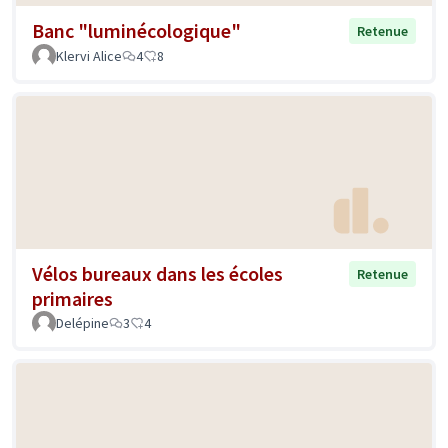
Banc "luminécologique"
Retenue
Klervi Alice
4
8
Vélos bureaux dans les écoles
Retenue
primaires
Delépine
3
4