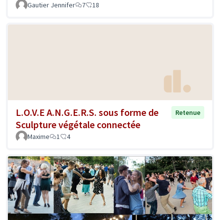
Gautier Jennifer
7
18
L.O.V.E A.N.G.E.R.S. sous forme de
Retenue
Sculpture végétale connectée
Maxime
1
4