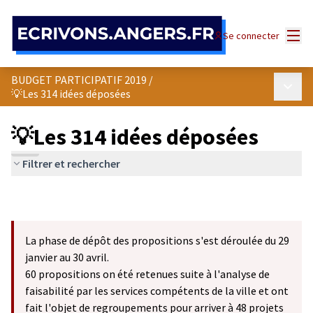
Panneau de gestion des cookies
Menu
Se connecter
BUDGET PARTICIPATIF 2019
/
Menu p
💡Les 314 idées déposées
💡Les 314 idées déposées
Filtrer et rechercher
La phase de dépôt des propositions s'est déroulée du 29
janvier au 30 avril.
60 propositions on été retenues suite à l'analyse de
faisabilité par les services compétents de la ville et ont
fait l'objet de regroupements pour arriver à 48 projets