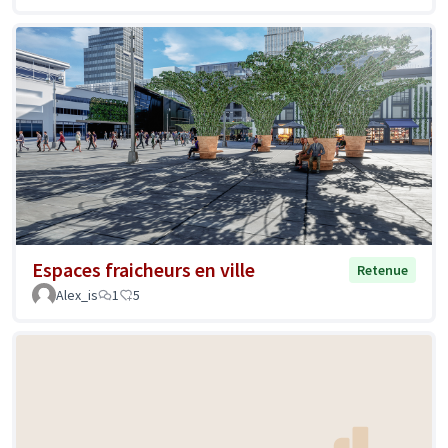
Espaces fraicheurs en ville
Retenue
Alex_is
1
5