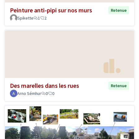
Peinture anti-pipi sur nos murs
Retenue
Spikette
1
2
Des marelles dans les rues
Retenue
Arno Sémhur
0
0