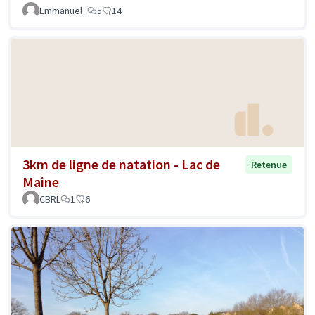
Emmanuel_
5
14
3km de ligne de natation - Lac de
Retenue
Maine
CBRL
1
6