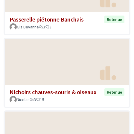
Passerelle piétonne Banchais
Retenue
Gis Devanne
3
3
Nichoirs chauves-souris & oiseaux
Retenue
Nicolas
3
15