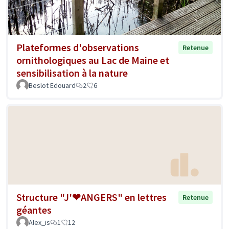
Plateformes d'observations
Retenue
ornithologiques au Lac de Maine et
sensibilisation à la nature
Beslot Edouard
2
6
Structure "J'❤ANGERS" en lettres
Retenue
géantes
Alex_is
1
12