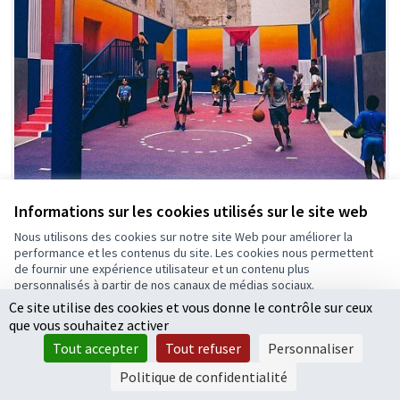
Informations sur les cookies utilisés sur le site web
Nous utilisons des cookies sur notre site Web pour améliorer la
performance et les contenus du site. Les cookies nous permettent
de fournir une expérience utilisateur et un contenu plus
personnalisés à partir de nos canaux de médias sociaux.
Développement d'un terrain de
Retenue
Ce site utilise des cookies et vous donne le contrôle sur ceux
Tout accepter
Basketball original et innovant
que vous souhaitez activer
Accepter seulement les cookies essentiels
Gérigné
0
8
Tout accepter
Tout refuser
Personnaliser
Paramètres
Politique de confidentialité