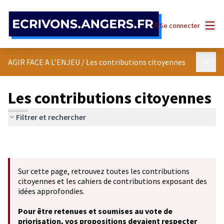
Panneau de gestion des cookies
Menu
Se connecter
Menu p
AGIR FACE A L’ENJEU
/
Les contributions citoyennes
Les contributions citoyennes
Filtrer et rechercher
Sur cette page, retrouvez toutes les contributions
citoyennes et les cahiers de contributions exposant des
idées approfondies.
Pour être retenues et soumises au vote de
priorisation, vos propositions devaient respecter