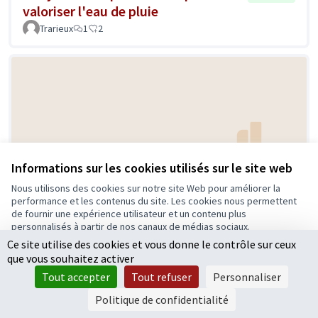
valoriser l'eau de pluie
Trarieux
1
2
Informations sur les cookies utilisés sur le site web
Supermarchés coopératif bd Foch à
Retenue
Nous utilisons des cookies sur notre site Web pour améliorer la
Angers
performance et les contenus du site. Les cookies nous permettent
de fournir une expérience utilisateur et un contenu plus
Chantal PERONEAU
4
4
personnalisés à partir de nos canaux de médias sociaux.
Ce site utilise des cookies et vous donne le contrôle sur ceux
Tout accepter
que vous souhaitez activer
Accepter seulement les cookies essentiels
Tout accepter
Tout refuser
Personnaliser
Paramètres
Politique de confidentialité