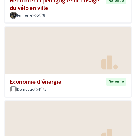
Renforcer la pédagogie sur l'usage
Retenue
du vélo en ville
lemierre
5
8
Economie d'énergie
Retenue
Demeaux
4
5