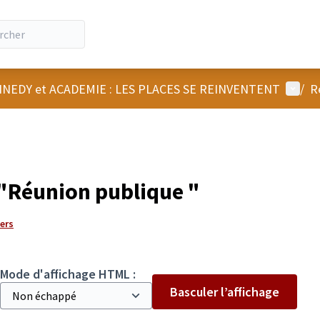
Menu u
NEDY et ACADEMIE : LES PLACES SE REINVENTENT
/
R
"Réunion publique "
gers
Mode d'affichage HTML :
Basculer l’affichage