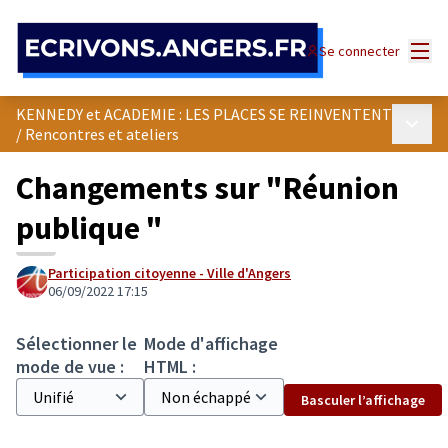
Panneau de gestion des cookies
Menu
Se connecter
KENNEDY et ACADEMIE : LES PLACES SE REINVENTENT
Menu p
/
Rencontres et ateliers
Changements sur "Réunion
publique "
Participation citoyenne - Ville d'Angers
06/09/2022 17:15
Sélectionner le
Mode d'affichage
mode de vue :
HTML :
Basculer l’affichage