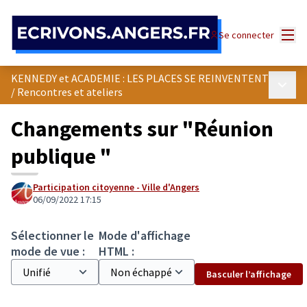
Panneau de gestion des cookies
Menu
Se connecter
KENNEDY et ACADEMIE : LES PLACES SE REINVENTENT
Menu p
/
Rencontres et ateliers
Changements sur "Réunion
publique "
Participation citoyenne - Ville d'Angers
06/09/2022 17:15
Sélectionner le
Mode d'affichage
mode de vue :
HTML :
Basculer l’affichage