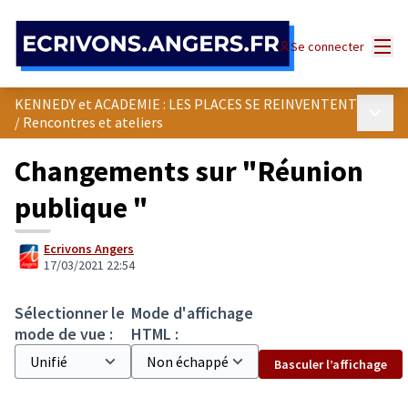
Panneau de gestion des cookies
Menu
Se connecter
KENNEDY et ACADEMIE : LES PLACES SE REINVENTENT
Menu p
/
Rencontres et ateliers
Changements sur "Réunion
publique "
Ecrivons Angers
17/03/2021 22:54
Sélectionner le
Mode d'affichage
mode de vue :
HTML :
Basculer l’affichage