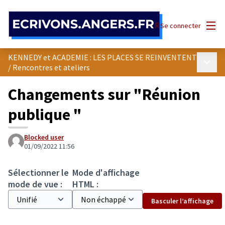
Panneau de gestion des cookies
Menu
Se connecter
KENNEDY et ACADEMIE : LES PLACES SE REINVENTENT
Menu p
/
Rencontres et ateliers
Changements sur "Réunion
publique "
Blocked user
01/09/2022 11:56
Sélectionner le
Mode d'affichage
mode de vue :
HTML :
Basculer l’affichage