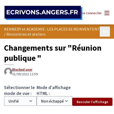
Panneau de gestion des cookies
Menu
Se connecter
KENNEDY et ACADEMIE : LES PLACES SE REINVENTENT
Menu p
/
Rencontres et ateliers
Changements sur "Réunion
publique "
Blocked user
01/09/2022 12:59
Sélectionner le
Mode d'affichage
mode de vue :
HTML :
Basculer l’affichage