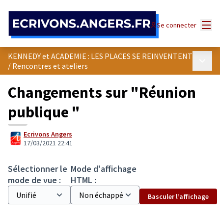
Panneau de gestion des cookies
Menu
Se connecter
KENNEDY et ACADEMIE : LES PLACES SE REINVENTENT
Menu p
/
Rencontres et ateliers
Changements sur "Réunion
publique "
Ecrivons Angers
17/03/2021 22:41
Sélectionner le
Mode d'affichage
mode de vue :
HTML :
Basculer l’affichage