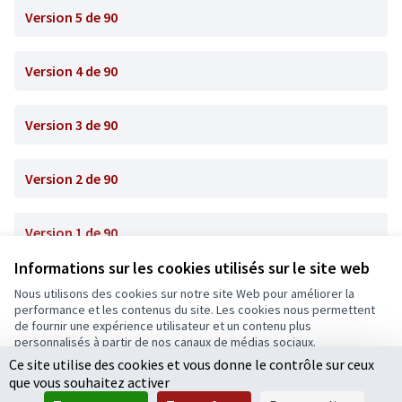
Version 5 de 90
Version 4 de 90
Version 3 de 90
Version 2 de 90
Version 1 de 90
Informations sur les cookies utilisés sur le site web
Nous utilisons des cookies sur notre site Web pour améliorer la
Conditions d'utilisation
performance et les contenus du site. Les cookies nous permettent
Paramètres des cookies
de fournir une expérience utilisateur et un contenu plus
Ecrivons Angers sur X
Ecrivons Angers sur Facebook
personnalisés à partir de nos canaux de médias sociaux.
(Lien externe)
(Lien externe)
Ce site utilise des cookies et vous donne le contrôle sur ceux
Tout accepter
que vous souhaitez activer
Accepter seulement les cookies essentiels