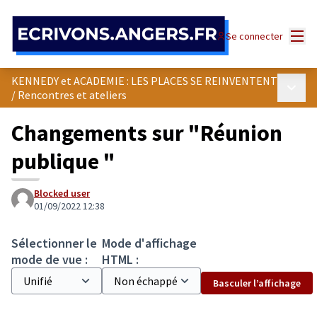
Panneau de gestion des cookies
Menu
Se connecter
KENNEDY et ACADEMIE : LES PLACES SE REINVENTENT
Menu p
/
Rencontres et ateliers
Changements sur "Réunion
publique "
Blocked user
01/09/2022 12:38
Sélectionner le
Mode d'affichage
mode de vue :
HTML :
Basculer l’affichage